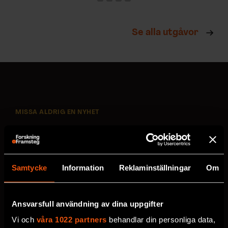
Se alla utgåvor
MISSA ALDRIG EN NYHET
Prenumerera på F&F:s
nyhetsbrev här!
Samtycke
Information
Reklaminställningar
Om
Välj utskick, ange mejladress och klicka på
prenumereraknappen. Läs om hur vi
Ansvarsfull användning av dina uppgifter
behandlar
dina personuppgifter
.
Vi och
våra 1022 partners
behandlar din personliga data,