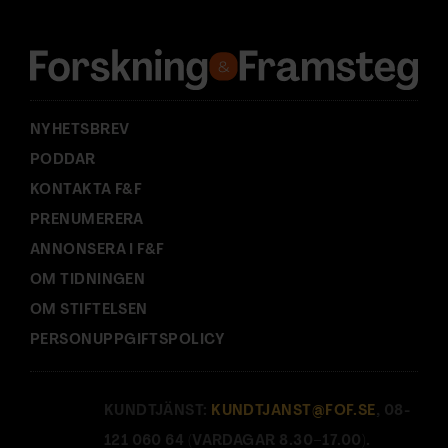
r
e
s
s
:
NYHETSBREV
PODDAR
KONTAKTA F&F
PRENUMERERA
ANNONSERA I F&F
OM TIDNINGEN
OM STIFTELSEN
PERSONUPPGIFTSPOLICY
KUNDTJÄNST:
KUNDTJANST@FOF.SE
, 08-
121 060 64 (VARDAGAR 8.30–17.00).