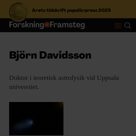
Årets tidskrift populärpress 2025
S
ö
k
e
Björn Davidsson
f
Prenumerera
t
e
Doktor i teoretisk astrofysik vid Uppsala
r
Logga in
:
universitet.
NYHETSBREV
ÄMNEN