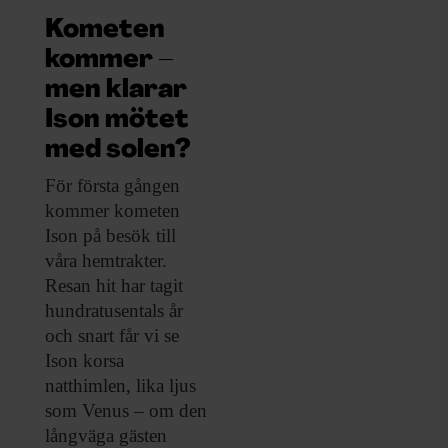
ARKIV & E-TIDNING
Kometen
kommer –
LYSSNA/PODD
men klarar
EVENEMANG & RESOR
Ison mötet
med solen?
SHOP
För första gången
kommer kometen
KONTAKTA F&F
Ison på besök till
våra hemtrakter.
SKRIV I F&F
Resan hit har tagit
hundratusentals år
PRENUMERERA PÅ F&F
och snart får vi se
Ison korsa
ANNONSERA I F&F
natthimlen, lika ljus
som Venus – om den
långväga gästen
OM F&F