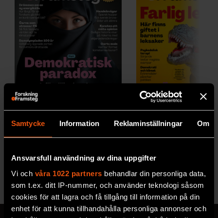
2026/5
2026/4
Samtycke
Information
Reklaminställningar
Om
Ansvarsfull användning av dina uppgifter
Vi och
våra 1022 partners
behandlar din personliga data,
Se alla utgåvor
som t.ex. ditt IP-nummer, och använder teknologi såsom
cookies för att lagra och få tillgång till information på din
enhet för att kunna tillhandahålla personliga annonser och