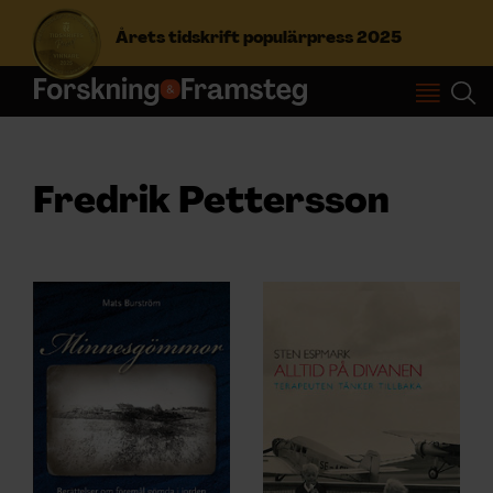
Årets tidskrift populärpress 2025
S
ö
k
e
Fredrik Pettersson
f
Prenumerera
t
e
r
Logga in
:
NYHETSBREV
ÄMNEN