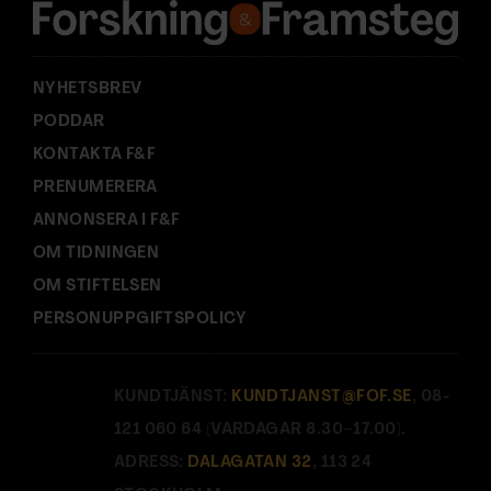
s
s
:
NYHETSBREV
PODDAR
KONTAKTA F&F
PRENUMERERA
ANNONSERA I F&F
OM TIDNINGEN
OM STIFTELSEN
PERSONUPPGIFTSPOLICY
KUNDTJÄNST:
KUNDTJANST@FOF.SE
, 08-
121 060 64 (VARDAGAR 8.30–17.00).
ADRESS:
DALAGATAN 32
, 113 24