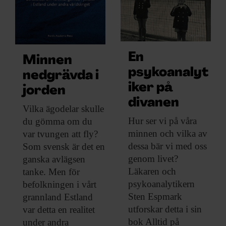
ARKIV & E-TIDNING
LYSSNA/PODD
En
EVENEMANG & RESOR
Minnen
psykoanalyt
nedgrävda i
SHOP
iker på
jorden
divanen
Vilka ägodelar skulle
KONTAKTA F&F
Hur ser vi
på våra
du gömma om du
minnen och vilka av
var tvungen att fly?
SKRIV I F&F
dessa bär vi med oss
Som svensk är det en
genom livet?
ganska avlägsen
PRENUMERERA PÅ F&F
Läkaren och
tanke. Men för
psykoanalytikern
befolkningen i vårt
ANNONSERA I F&F
Sten Espmark
grannland Estland
utforskar detta i sin
var detta en realitet
OM F&F
bok Alltid på
under andra