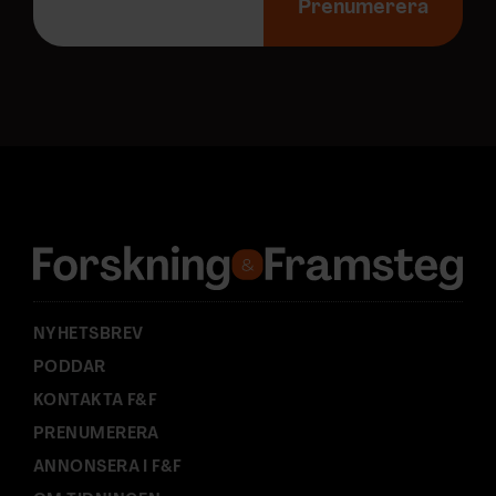
-
Prenumerera
p
o
s
t
a
d
r
e
s
s
:
NYHETSBREV
PODDAR
KONTAKTA F&F
PRENUMERERA
ANNONSERA I F&F