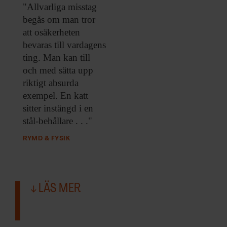
ARKIV & E-TIDNING
"Allvarliga misstag
begås
om man tror
LYSSNA/PODD
att osäkerheten
bevaras till vardagens
EVENEMANG & RESOR
ting. Man kan till
och med sätta upp
riktigt absurda
SHOP
exempel. En katt
sitter instängd i en
KONTAKTA F&F
stål-behållare . . ."
SKRIV I F&F
RYMD & FYSIK
PRENUMERERA PÅ F&F
LÄS MER
ANNONSERA I F&F
OM F&F