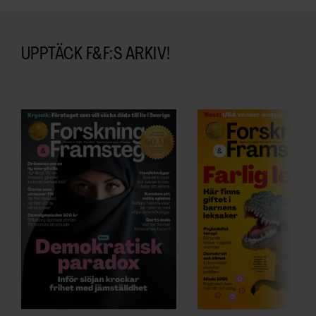
UPPTÄCK F&F:S ARKIV!