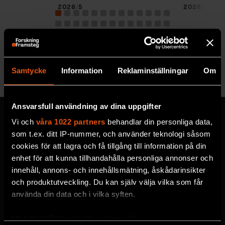
2026/5
2026/4
Se alla utgåvor
Samtycke
Information
Reklaminställningar
Om
Ansvarsfull användning av dina uppgifter
Vi och
våra 1022 partners
behandlar din personliga data,
som t.ex. ditt IP-nummer, och använder teknologi såsom
cookies för att lagra och få tillgång till information på din
MISSA ALDRIG EN NYHET
enhet för att kunna tillhandahålla personliga annonser och
Prenumerera på F&F:s
innehåll, annons- och innehållsmätning, åskådarinsikter
och produktutveckling. Du kan själv välja vilka som får
nyhetsbrev här!
använda din data och i vilka syften.
Välj utskick, ange mejladress och klicka på
Med din tillåtelse skulle vi även vilja: