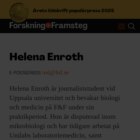
Årets tidskrift populärpress 2025
S
ö
k
e
Helena Enroth
f
Prenumerera
t
red@fof.se
e
E-POSTADRESS
r
Logga in
:
Helena Enroth är journaliststudent vid
Uppsala universitet och bevakar biologi
och medicin på F&F under sin
NYHETSBREV
praktikperiod. Hon är disputerad inom
ÄMNEN
mikrobiologi och har tidigare arbetat på
Unilabs laboratoriemedicin, samt