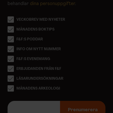
behandlar
dina personuppgifter
.
VECKOBREV MED NYHETER
MÅNADENS BOKTIPS
F&F:S PODDAR
INFO OM NYTT NUMMER
F&F:S EVENEMANG
ERBJUDANDEN FRÅN F&F
LÄSARUNDERSÖKNINGAR
MÅNADENS ARKEOLOGI
E
-
Prenumerera