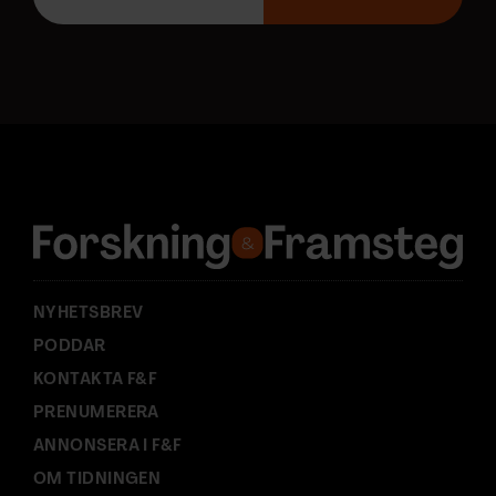
p
o
s
t
a
d
r
e
s
s
:
NYHETSBREV
PODDAR
KONTAKTA F&F
PRENUMERERA
ANNONSERA I F&F
OM TIDNINGEN