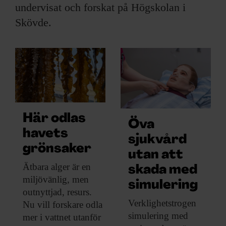
ARKIV & E-TIDNING
undervisat och forskat på Högskolan i
Skövde.
LYSSNA/PODD
EVENEMANG & RESOR
SHOP
KONTAKTA F&F
Här odlas
Öva
havets
sjukvård
SKRIV I F&F
grönsaker
utan att
PRENUMERERA PÅ F&F
Ätbara alger är
en
skada med
miljövänlig, men
simulering
outnyttjad, resurs.
ANNONSERA I F&F
Verklighetstrogen
Nu vill forskare odla
simulering med
mer i vattnet utanför
OM F&F