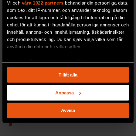
Vi och
våra 1022 partners
behandlar din personliga data,
som t.ex. ditt IP-nummer, och använder teknologi såsom
cookies för att lagra och få tillgång till information på din
enhet för att kunna tillhandahålla personliga annonser och
innehåll, annons- och innehållsmätning, åskådarinsikter
Enzym i cellerna försvagar
och produktutveckling. Du kan själv välja vilka som får
använda din data och i vilka syften.
corona
Ett protein i
våra celler ändrar sars-cov-2-virusets
Med din tillåtelse skulle vi även vilja:
arvsmassa så att spridningen i kroppen begränsas.
Samla in information om din geografiska plats
Tillåt alla
som kan ha en noggrannhet på upp till flera meter
MEDICIN & HÄLSA
Identifiera din enhet genom att aktivt skanna den
för specifika kännetecken (fingeravtryck)
Anpassa
Ta reda på mer om hur dina personliga uppgifter
LÄS MER
behandlas och ställ in dina preferenser i
detaljsektionen
.
Avvisa
Du kan ändra eller dra tillbaka ditt samtycke när som
helst från cookie-förklaringen.