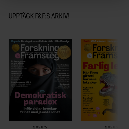
Vi använder enhetsidentifierare för att anpassa innehållet
och annonserna till användarna, tillhandahålla funktioner
för sociala medier och analysera vår trafik. Vi
UPPTÄCK F&F:S ARKIV!
vidarebefordrar även sådana identifierare och annan
information från din enhet till de sociala medier och
annons- och analysföretag som vi samarbetar med.
Dessa kan i sin tur kombinera informationen med annan
information som du har tillhandahållit eller som de har
samlat in när du har använt deras tjänster.
2026/5
2026/4