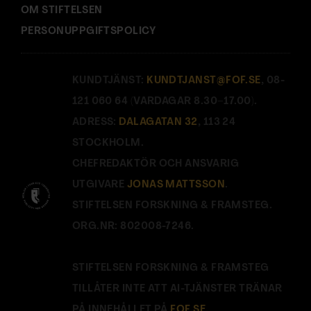
OM STIFTELSEN
PERSONUPPGIFTSPOLICY
KUNDTJÄNST:
KUNDTJANST@FOF.SE
, 08-
121 060 64 (VARDAGAR 8.30–17.00).
ADRESS:
DALAGATAN 32
, 113 24
STOCKHOLM.
CHEFREDAKTÖR OCH ANSVARIG
UTGIVARE
JONAS MATTSSON
.
STIFTELSEN FORSKNING & FRAMSTEG.
ORG.NR: 802008-7246.
STIFTELSEN FORSKNING & FRAMSTEG
TILLÅTER INTE ATT AI-TJÄNSTER TRÄNAR
PÅ INNEHÅLLET PÅ
FOF.SE
.