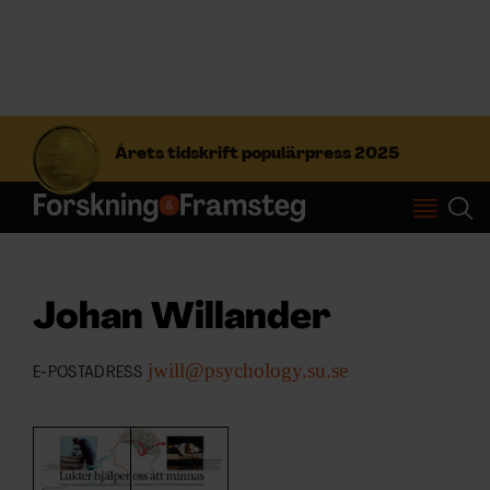
S
ö
Årets tidskrift populärpress 2025
k
e
f
Prenumerera
t
e
r
Logga in
:
Johan Willander
jwill@psychology.su.se
E-POSTADRESS
NYHETSBREV
ÄMNEN