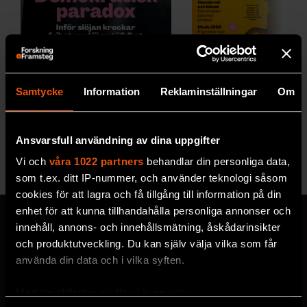
2026/5
2026/4
Samtycke
Information
Reklaminställningar
Om
Ansvarsfull användning av dina uppgifter
Se alla utgåvor
Vi och
våra 1022 partners
behandlar din personliga data,
som t.ex. ditt IP-nummer, och använder teknologi såsom
cookies för att lagra och få tillgång till information på din
enhet för att kunna tillhandahålla personliga annonser och
innehåll, annons- och innehållsmätning, åskådarinsikter
och produktutveckling. Du kan själv välja vilka som får
använda din data och i vilka syften.
MISSA ALDRIG EN NYHET
Prenumerera på F&F:s
Med din tillåtelse skulle vi även vilja: