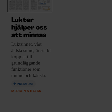
ARKIV & E-TIDNING
LYSSNA/PODD
Lukter
hjälper oss
EVENEMANG & RESOR
att minnas
SHOP
Luktsinnet, vårt
äldsta
sinne, är starkt
KONTAKTA F&F
kopplat till
grundläggande
SKRIV I F&F
funktioner som
minne och känsla.
PRENUMERERA PÅ F&F
PREMIUM
MEDICIN & HÄLSA
ANNONSERA I F&F
OM F&F