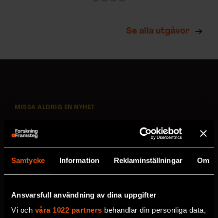
Se alla utgåvor
MISSA ALDRIG EN NYHET
Prenumerera på F&F:s
nyhetsbrev här!
Samtycke
Information
Reklaminställningar
Om
Välj utskick, ange mejladress och klicka på
prenumereraknappen. Läs om hur vi
Ansvarsfull användning av dina uppgifter
behandlar
dina personuppgifter
.
Vi och
våra 1022 partners
behandlar din personliga data,