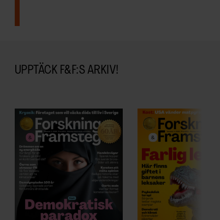
ARKIV & E-TIDNING
LYSSNA/PODD
EVENEMANG & RESOR
UPPTÄCK F&F:S ARKIV!
SHOP
KONTAKTA F&F
SKRIV I F&F
PRENUMERERA PÅ F&F
ANNONSERA I F&F
OM F&F