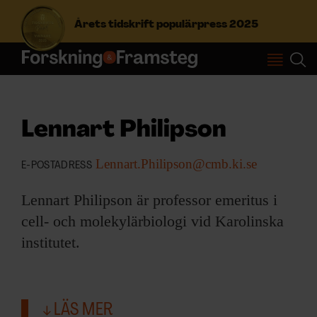
Årets tidskrift populärpress 2025
S
ö
k
e
Lennart Philipson
f
Prenumerera
t
Lennart.Philipson@cmb.ki.se
e
E-POSTADRESS
r
Logga in
:
Lennart Philipson är professor emeritus i
cell- och molekylärbiologi vid Karolinska
institutet.
NYHETSBREV
ÄMNEN
LÄS MER