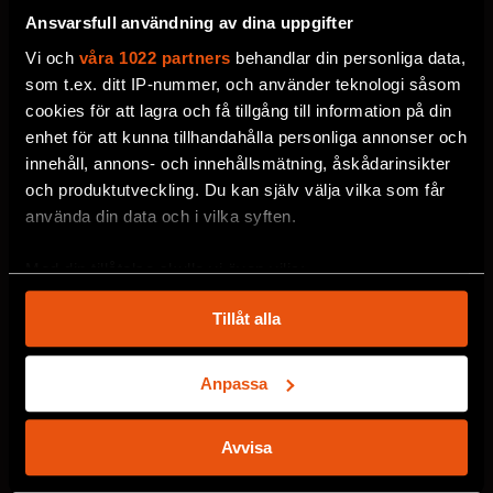
nyhetsbrev här!
Ansvarsfull användning av dina uppgifter
Välj utskick, ange mejladress och klicka på
Vi och
våra 1022 partners
behandlar din personliga data,
prenumereraknappen. Läs om hur vi
som t.ex. ditt IP-nummer, och använder teknologi såsom
cookies för att lagra och få tillgång till information på din
behandlar
dina personuppgifter
.
enhet för att kunna tillhandahålla personliga annonser och
innehåll, annons- och innehållsmätning, åskådarinsikter
VECKOBREV MED NYHETER
och produktutveckling. Du kan själv välja vilka som får
använda din data och i vilka syften.
MÅNADENS BOKTIPS
F&F:S PODDAR
Med din tillåtelse skulle vi även vilja:
Samla in information om din geografiska plats
INFO OM NYTT NUMMER
Tillåt alla
som kan ha en noggrannhet på upp till flera meter
Identifiera din enhet genom att aktivt skanna den
F&F:S EVENEMANG
för specifika kännetecken (fingeravtryck)
Anpassa
ERBJUDANDEN FRÅN F&F
Ta reda på mer om hur dina personliga uppgifter
behandlas och ställ in dina preferenser i
detaljsektionen
.
LÄSARUNDERSÖKNINGAR
Avvisa
Du kan ändra eller dra tillbaka ditt samtycke när som
MÅNADENS ARKEOLOGI
helst från cookie-förklaringen.