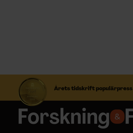
Prenumerera
Logga in
NYHETSBREV
ÄMNEN
Årets tidskrift populärpres
ARKIV & E-TIDNING
LYSSNA/PODD