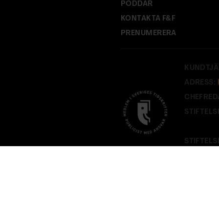
PODDAR
KONTAKTA F&F
PRENUMERERA
KUNDTJÄ
ADRESS:
CHEFRED
STIFTELS
STIFTELS
PÅ
FOF.S