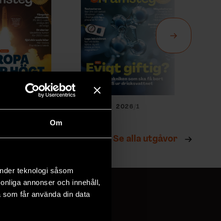
026/2
2026/1
Om
Se alla utgåvor
änder teknologi såsom
rsonliga annonser och innehåll,
a som får använda din data