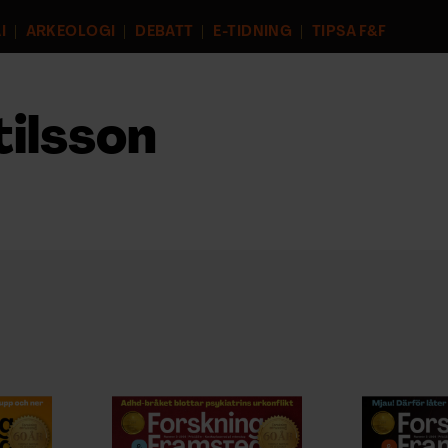
I
ARKEOLOGI
DEBATT
E-TIDNING
TIPSA F&F
ilsson