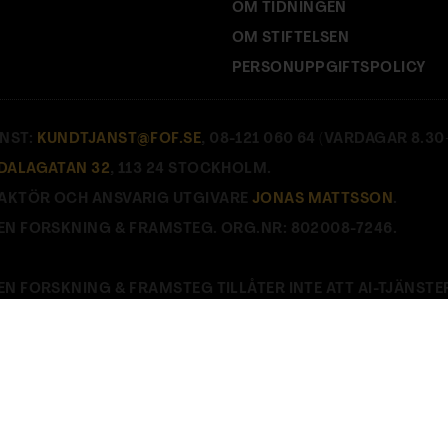
OM TIDNINGEN
OM STIFTELSEN
PERSONUPPGIFTSPOLICY
NST:
KUNDTJANST@FOF.SE
, 08-121 060 64 (VARDAGAR 8.30–
DALAGATAN 32
, 113 24 STOCKHOLM.
AKTÖR OCH ANSVARIG UTGIVARE
JONAS MATTSSON
.
EN FORSKNING & FRAMSTEG. ORG.NR: 802008-7246.
EN FORSKNING & FRAMSTEG TILLÅTER INTE ATT AI-TJÄNSTE
E
.
Stäng