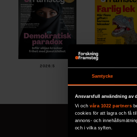
2026/5
2026/4
Samtycke
Ansvarsfull användning av d
Vi och
våra 1022 partners
be
cookies för att lagra och få t
annons- och innehållsmätning
och i vilka syften.
MISSA ALDRIG EN NYHET