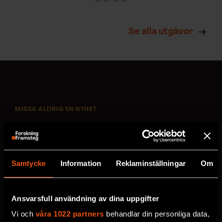
Se alla utgåvor
MISSA ALDRIG EN NYHET
Prenumerera på F&F:s
nyhetsbrev här!
Samtycke
Information
Reklaminställningar
Om
Välj utskick, ange mejladress och klicka på
prenumereraknappen. Läs om hur vi
Ansvarsfull användning av dina uppgifter
behandlar
dina personuppgifter
.
Vi och
våra 1022 partners
behandlar din personliga data,