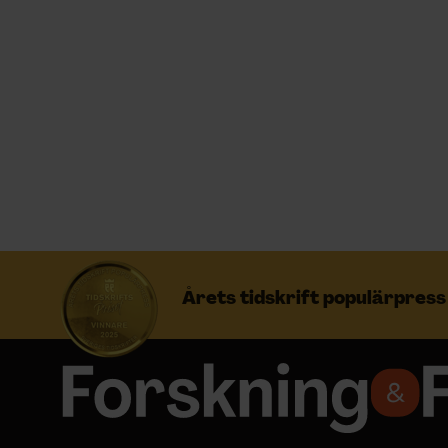
Prenumerera
Logga in
NYHETSBREV
ÄMNEN
Årets tidskrift populärpres
ARKIV & E-TIDNING
LYSSNA/PODD