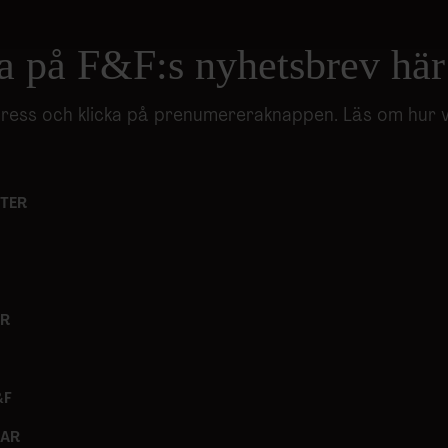
nnons- och analysföretag som vi samarbetar med. Dessa kan i sin
har tillhandahållit eller som de har samlat in när du har använt 
a på F&F:s nyhetsbrev här
adress och klicka på prenumereraknappen. Läs om hur 
TER
ER
&F
GAR