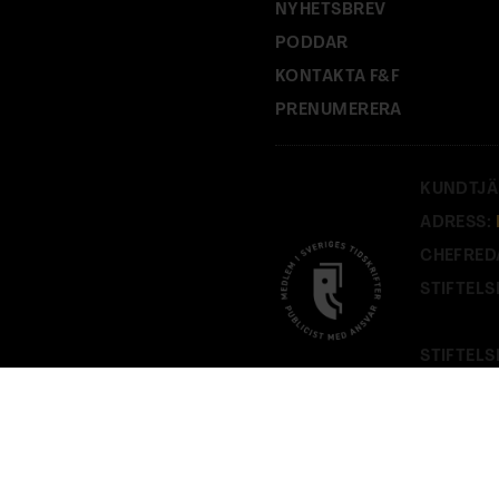
NYHETSBREV
PODDAR
KONTAKTA F&F
PRENUMERERA
KUNDTJÄ
ADRESS:
CHEFRED
STIFTELS
STIFTELS
PÅ
FOF.S