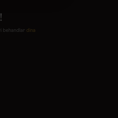
 tur kombinera informationen
deras tjänster.
!
vi behandlar
dina