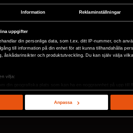
Information
Reklaminställningar
ina uppgifter
handlar din personliga data, som t.ex. ditt IP-nummer, och anv
illgång till information på din enhet för att kunna tillhandahålla pe
, åskådarinsikter och produktutveckling. Du kan själv välja vilk
2026/3
2
n vilja:
om din geografiska plats som kan ha en noggrannhet på upp till f
genom att aktivt skanna den för specifika kännetecken (fingeravt
rsonliga uppgifter behandlas och ställ in dina preferenser i
deta
Anpassa
ke när som helst från cookie-förklaringen.
e för att anpassa innehållet och annonserna till användarna, tillh
vår trafik. Vi vidarebefordrar även sådana identifierare och anna