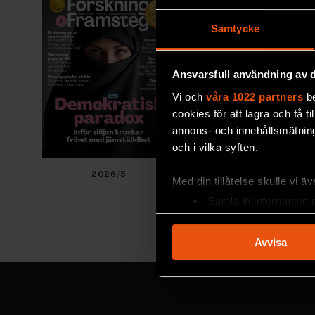
Samtycke
Ansvarsfull användning av d
Vi och
våra 1022 partners
be
cookies för att lagra och få t
annons- och innehållsmätning
och i vilka syften.
2026/5
2026/4
Med din tillåtelse skulle vi äve
Samla in information 
Identifiera din enhet 
Ta reda på mer om hur dina pe
Avvisa
eller dra tillbaka ditt samtyc
Vi använder enhetsidentifierar
sociala medier och analysera 