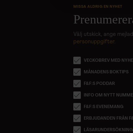
till de sociala medier och a
MISSA ALDRIG EN NYHET
med annan information som du 
Prenumerer
Välj utskick, ange mejl
personuppgifter
.
VECKOBREV MED NYHE
MÅNADENS BOKTIPS
F&F:S PODDAR
INFO OM NYTT NUMM
F&F:S EVENEMANG
ERBJUDANDEN FRÅN F
LÄSARUNDERSÖKNIN