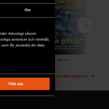
Om
änder teknologi såsom
rsonliga annonser och innehåll,
a som får använda din data
026/2
2026/1
lera meter
ryck)
Se alla utgåvor
ljsektionen
. Du kan ändra
Tillåt alla
andahålla funktioner för
n information från din enhet