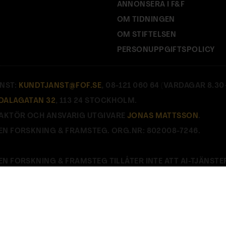
ANNONSERA I F&F
OM TIDNINGEN
OM STIFTELSEN
PERSONUPPGIFTSPOLICY
NST:
KUNDTJANST@FOF.SE
, 08-121 060 64 (VARDAGAR 8.30–
DALAGATAN 32
, 113 24 STOCKHOLM.
AKTÖR OCH ANSVARIG UTGIVARE
JONAS MATTSSON
.
EN FORSKNING & FRAMSTEG. ORG.NR: 802008-7246.
EN FORSKNING & FRAMSTEG TILLÅTER INTE ATT AI-TJÄNSTE
E
.
Stäng