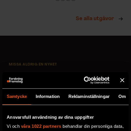
Se alla utgåvor
MISSA ALDRIG EN NYHET
Prenumerera på F&F:s
nyhetsbrev här!
Samtycke
Information
Reklaminställningar
Om
Välj utskick, ange mejladress och klicka på
prenumereraknappen. Läs om hur vi
Ansvarsfull användning av dina uppgifter
behandlar
dina personuppgifter
.
Vi och
våra 1022 partners
behandlar din personliga data,