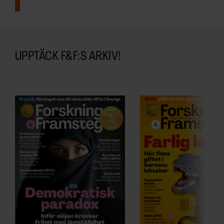
ARKIV & E-TIDNING
LYSSNA/PODD
UPPTÄCK F&F:S ARKIV!
EVENEMANG & RESOR
SHOP
KONTAKTA F&F
SKRIV I F&F
PRENUMERERA PÅ F&F
ANNONSERA I F&F
OM F&F