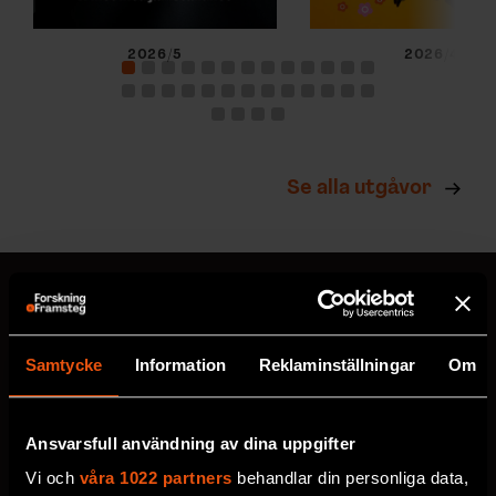
2026/5
2026/4
Se alla utgåvor
MISSA ALDRIG EN NYHET
Samtycke
Information
Reklaminställningar
Om
Prenumerera på F&F:s
Ansvarsfull användning av dina uppgifter
nyhetsbrev här!
Vi och
våra 1022 partners
behandlar din personliga data,