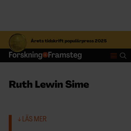
S
ö
Årets tidskrift populärpress 2025
k
e
f
Prenumerera
t
e
r
Logga in
:
Ruth Lewin Sime
NYHETSBREV
ÄMNEN
LÄS MER