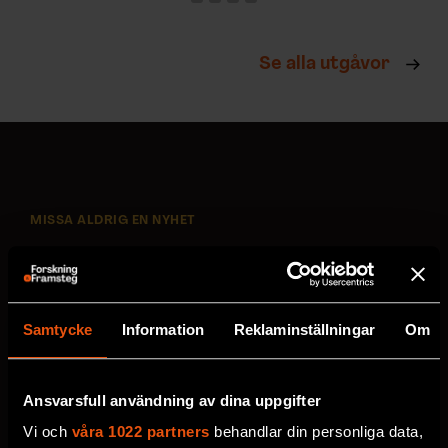
Se alla utgåvor
MISSA ALDRIG EN NYHET
Prenumerera på F&F:s
nyhetsbrev här!
Samtycke
Information
Reklaminställningar
Om
Välj utskick, ange mejladress och klicka på
prenumereraknappen. Läs om hur vi
Ansvarsfull användning av dina uppgifter
behandlar
dina personuppgifter
.
Vi och
våra 1022 partners
behandlar din personliga data,