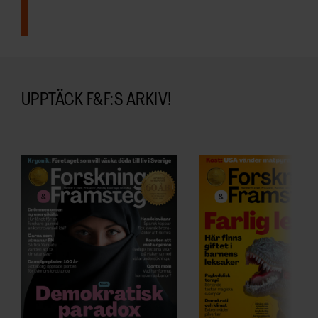
UPPTÄCK F&F:S ARKIV!