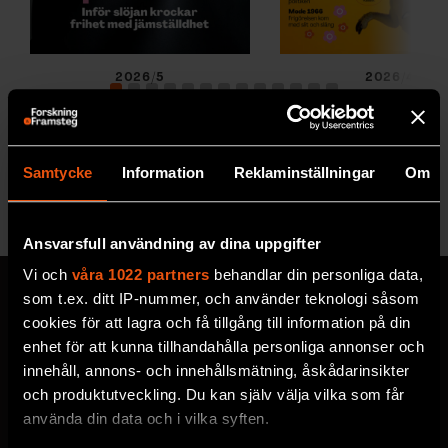
2026/5
2026/4
Samtycke
Information
Reklaminställningar
Om
Se alla utgåvor
Ansvarsfull användning av dina uppgifter
Vi och
våra 1022 partners
behandlar din personliga data,
som t.ex. ditt IP-nummer, och använder teknologi såsom
cookies för att lagra och få tillgång till information på din
enhet för att kunna tillhandahålla personliga annonser och
MISSA ALDRIG EN NYHET
innehåll, annons- och innehållsmätning, åskådarinsikter
Prenumerera på F&F:s
och produktutveckling. Du kan själv välja vilka som får
använda din data och i vilka syften.
nyhetsbrev här!