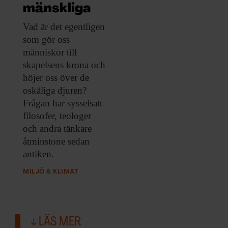
ARKIV & E-TIDNING
mänskliga
Vad är det
egentligen
LYSSNA/PODD
som gör oss
människor till
EVENEMANG & RESOR
skapelsens krona och
höjer oss över de
SHOP
oskäliga djuren?
Frågan har sysselsatt
KONTAKTA F&F
filosofer, teologer
och andra tänkare
SKRIV I F&F
åtminstone sedan
antiken.
PRENUMERERA PÅ F&F
MILJÖ & KLIMAT
ANNONSERA I F&F
LÄS MER
OM F&F