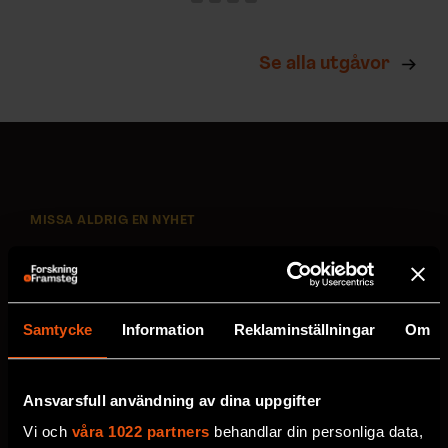
Se alla utgåvor
MISSA ALDRIG EN NYHET
Prenumerera på F&F:s
nyhetsbrev här!
Samtycke
Information
Reklaminställningar
Om
Välj utskick, ange mejladress och klicka på
prenumereraknappen. Läs om hur vi
Ansvarsfull användning av dina uppgifter
behandlar
dina personuppgifter
.
Vi och
våra 1022 partners
behandlar din personliga data,