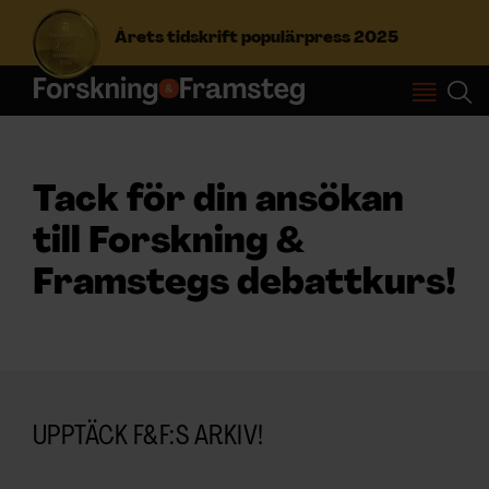
Årets tidskrift populärpress 2025
S
ö
k
e
Tack för din ansökan
f
Prenumerera
t
till Forskning &
e
Framstegs debattkurs!
r
Logga in
:
NYHETSBREV
ÄMNEN
UPPTÄCK F&F:S ARKIV!