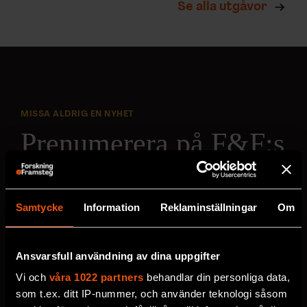
Se alla utgåvor
MISSA ALDRIG EN NYHET
Prenumerera på F&F:s
nyhetsbrev här!
Samtycke
Information
Reklaminställningar
Om
Välj utskick, ange mejladress och klicka på
prenumereraknappen. Läs om hur vi
behandlar
dina personuppgifter
.
Ansvarsfull användning av dina uppgifter
Vi och
våra 1022 partners
behandlar din personliga data,
VECKOBREV MED NYHETER
som t.ex. ditt IP-nummer, och använder teknologi såsom