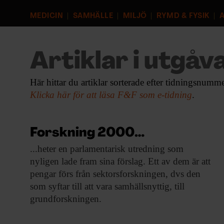
EVENEMANG & RESOR
MEDICIN
SAMHÄLLE
MILJÖ
RYMD & FYSIK
A
SHOP
Artiklar i utgåva
KONTAKTA F&F
Här hittar du artiklar sorterade efter tidningsnumme
SKRIV I F&F
Klicka här för att läsa F&F som e-tidning
.
PRENUMERERA PÅ F&F
Forskning 2000…
ANNONSERA I F&F
...heter en parlamentarisk
utredning som
nyligen lade fram sina förslag. Ett av dem är att
OM F&F
pengar förs från sektorsforskningen, dvs den
som syftar till att vara samhällsnyttig, till
grundforskningen.