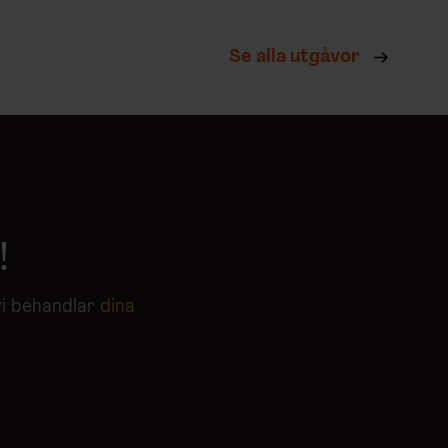
Se alla utgåvor
!
vi behandlar
dina