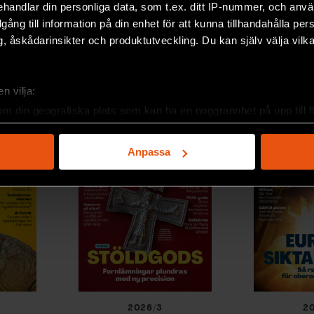
handlar din personliga data, som t.ex. ditt IP-nummer, och anv
illgång till information på din enhet för att kunna tillhandahålla pe
, åskådarinsikter och produktutveckling. Du kan själv välja vilk
n vilja:
om din geografiska plats som kan ha en noggrannhet på upp till f
genom att aktivt skanna den för specifika kännetecken (fingeravt
rsonliga uppgifter behandlas och ställ in dina preferenser i
deta
Anpassa
ke när som helst från cookie-förklaringen.
e för att anpassa innehållet och annonserna till användarna, tillh
vår trafik. Vi vidarebefordrar även sådana identifierare och anna
nnons- och analysföretag som vi samarbetar med. Dessa kan i sin
har tillhandahållit eller som de har samlat in när du har använt 
2026/3
2