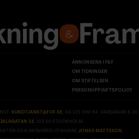
ANNONSERA I F&F
OM TIDNINGEN
OM STIFTELSEN
PERSONUPPGIFTSPOLICY
NST:
KUNDTJANST@FOF.SE
, 08-121 060 64 (VARDAGAR 8.30–
DALAGATAN 32
, 113 24 STOCKHOLM.
AKTÖR OCH ANSVARIG UTGIVARE
JONAS MATTSSON
.