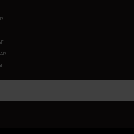
ER
&F
GAR
I