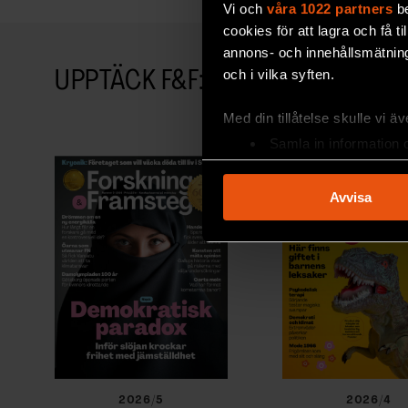
Vi och
våra 1022 partners
be
cookies för att lagra och få t
annons- och innehållsmätning
och i vilka syften.
UPPTÄCK F&F:S ARKIV!
Med din tillåtelse skulle vi äve
Samla in information 
Identifiera din enhet 
Ta reda på mer om hur dina pe
Avvisa
eller dra tillbaka ditt samtyc
Vi använder enhetsidentifierar
sociala medier och analysera 
till de sociala medier och a
med annan information som du 
2026/5
2026/4