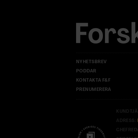
r
e
s
s
:
NYHETSBREV
PODDAR
KONTAKTA F&F
PRENUMERERA
KUNDTJÄ
ADRESS:
CHEFRED