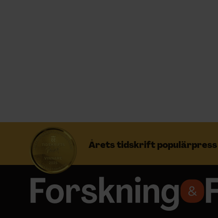
Prenumerera
Logga in
NYHETSBREV
ÄMNEN
Årets tidskrift populärpres
ARKIV & E-TIDNING
LYSSNA/PODD