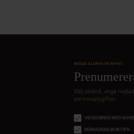
MISSA ALDRIG EN NYHET
Prenumerer
Välj utskick, ange mejl
personuppgifter
.
VECKOBREV MED NYHE
MÅNADENS BOKTIPS