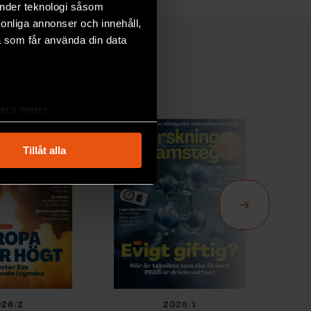
änder teknologi såsom
rsonliga annonser och innehåll,
a som får använda din data
lera meter
ryck)
ljsektionen
. Du kan ändra
Tillåt alla
andahålla funktioner för
n information från din enhet
 tur kombinera informationen
deras tjänster.
026/2
2026/1