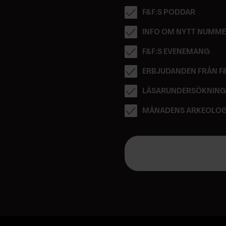
F&F:S PODDAR
INFO OM NYTT NUMM
F&F:S EVENEMANG
ERBJUDANDEN FRÅN F
LÄSARUNDERSÖKNIN
MÅNADENS ARKEOLOG
E
-
p
o
s
t
a
d