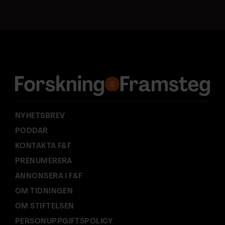
s
t
a
d
r
e
s
s
:
NYHETSBREV
PODDAR
KONTAKTA F&F
PRENUMERERA
ANNONSERA I F&F
OM TIDNINGEN
OM STIFTELSEN
PERSONUPPGIFTSPOLICY