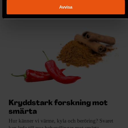
och ställ in dina preferenser i
detaljsektionen
. Du kan
Avvisa
ändra eller dra tillbaka ditt samtycke när som helst från
cookie-förklaringen.
Vi använder enhetsidentifierare för att anpassa innehållet
och annonserna till användarna, tillhandahålla funktioner för
sociala medier och analysera vår trafik. Vi vidarebefordrar
även sådana identifierare och annan information från din
enhet till de sociala medier och annons- och analysföretag
som vi samarbetar med. Dessa kan i sin tur kombinera
informationen med annan information som du har
tillhandahållit eller som de har samlat in när du har använt
deras tjänster.
Kryddstark forskning mot
smärta
Hur känner vi
värme, kyla och beröring? Svaret
kan leda till nya behandlingar mot smärta.