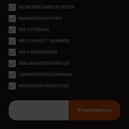
VECKOBREV MED NYHETER
MÅNADENS BOKTIPS
F&F:S PODDAR
INFO OM NYTT NUMMER
F&F:S EVENEMANG
ERBJUDANDEN FRÅN F&F
LÄSARUNDERSÖKNINGAR
MÅNADENS ARKEOLOGI
E
-
Prenumerera
p
o