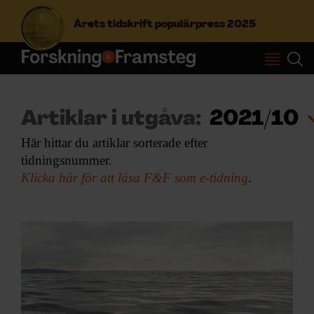
Årets tidskrift populärpress 2025
S
ö
k
Artiklar i utgåva:
2021/10
e
f
Här hittar du artiklar sorterade efter
Prenumerera
t
tidningsnummer.
e
Klicka här för att läsa F&F som e-tidning
.
r
Logga in
:
NYHETSBREV
ÄMNEN