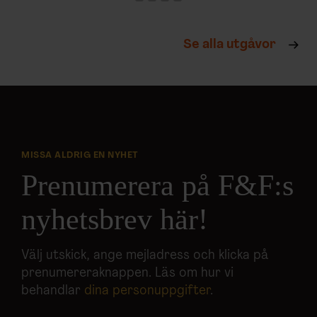
Se alla utgåvor
MISSA ALDRIG EN NYHET
Prenumerera på F&F:s
nyhetsbrev här!
Välj utskick, ange mejladress och klicka på
prenumereraknappen. Läs om hur vi
behandlar
dina personuppgifter
.