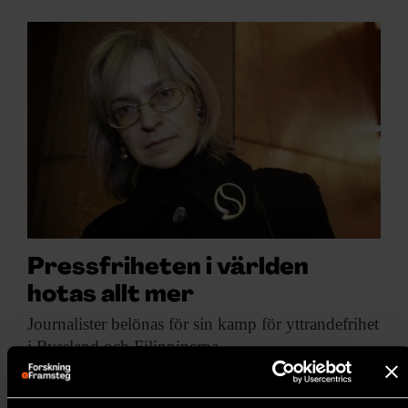
Pressfriheten i världen
hotas allt mer
Journalister belönas för
sin kamp för yttrandefrihet
i Ryssland och Filippinerna.
SAMHÄLLE & KULTUR