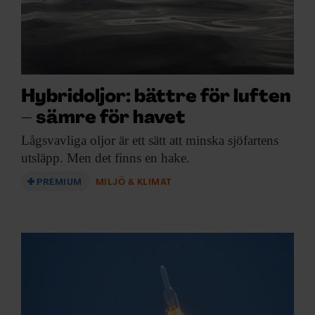
ARKIV & E-TIDNING
LYSSNA/PODD
EVENEMANG & RESOR
Hybridoljor: bättre för luften
– sämre för havet
SHOP
Lågsvavliga oljor är
ett sätt att minska sjöfartens
KONTAKTA F&F
utsläpp. Men det finns en hake.
PREMIUM
MILJÖ & KLIMAT
SKRIV I F&F
PRENUMERERA PÅ F&F
ANNONSERA I F&F
OM F&F