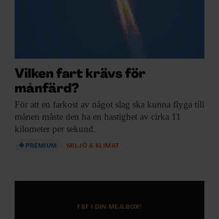
Vilken fart krävs för
månfärd?
För att en
farkost av något slag ska kunna flyga till
månen måste den ha en hastighet av cirka 11
kilometer per sekund.
PREMIUM
MILJÖ & KLIMAT
F&F I DIN MEJLBOX!