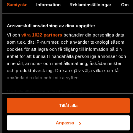
Samtycke
Information
Reklaminställningar
Om
Ansvarsfull användning av dina uppgifter
Vi och
våra 1022 partners
behandlar din personliga data,
som t.ex. ditt IP-nummer, och använder teknologi såsom
cookies för att lagra och få tillgång till information på din
enhet för att kunna tillhandahålla personliga annonser och
innehåll, annons- och innehållsmätning, åskådarinsikter
och produktutveckling. Du kan själv välja vilka som får
använda din data och i vilka syften.
Enkel, billig och miljövänlig
Med din tillåtelse skulle vi även vilja:
kemi belönas
Samla in information om din geografiska plats som
Tillåt alla
kan ha en noggrannhet på upp till flera meter
Läkemedelsindustrin är först
ut med att använda
Identifiera din enhet genom att aktivt skanna den för
den katalys som årets kemipristagare har utvecklat.
specifika kännetecken (fingeravtryck)
Anpassa
TEKNIK
Ta reda på mer om hur dina personliga uppgifter behandlas