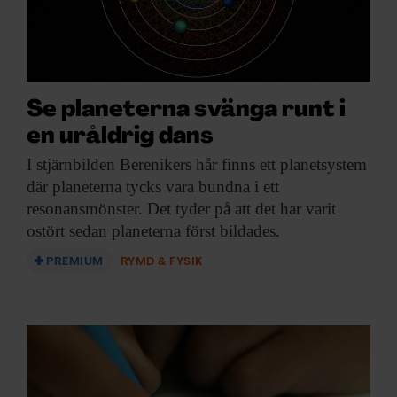
Dessa kan i sin tur kombinera informationen med annan
information som du har tillhandahållit eller som de har
samlat in när du har använt deras tjänster.
Se planeterna svänga runt i
en uråldrig dans
I stjärnbilden Berenikers
hår finns ett planetsystem
där planeterna tycks vara bundna i ett
resonansmönster. Det tyder på att det har varit
ostört sedan planeterna först bildades.
PREMIUM
RYMD & FYSIK