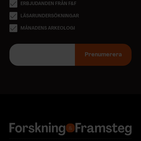
ERBJUDANDEN FRÅN F&F
LÄSARUNDERSÖKNINGAR
MÅNADENS ARKEOLOGI
E
-
Prenumerera
p
o
s
t
a
d
r
e
s
s
: