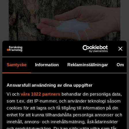
Samtycke
Information
Reklaminställningar
Om
Natriumbatteri minskar
beroendet av kritiska
metaller
Ansvarsfull användning av dina uppgifter
Vi och
våra 1022 partners
behandlar din personliga data,
Byt ut litium
mot natrium och batteriet blir både
som t.ex. ditt IP-nummer, och använder teknologi såsom
hållbarare och billigare.
cookies för att lagra och få tillgång till information på din
PREMIUM
TEKNIK
enhet för att kunna tillhandahålla personliga annonser och
innehåll, annons- och innehållsmätning, åskådarinsikter
och produktutveckling. Du kan själv välja vilka som får