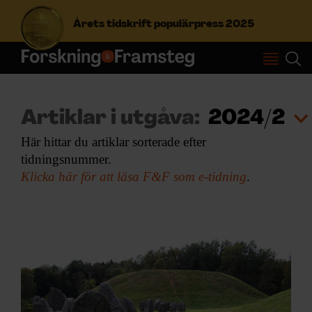
Årets tidskrift populärpress 2025
S
ö
k
Artiklar i utgåva:
2024/2
e
f
Här hittar du artiklar sorterade efter
Prenumerera
t
tidningsnummer.
e
Klicka här för att läsa F&F som e-tidning
.
r
Logga in
:
NYHETSBREV
ÄMNEN