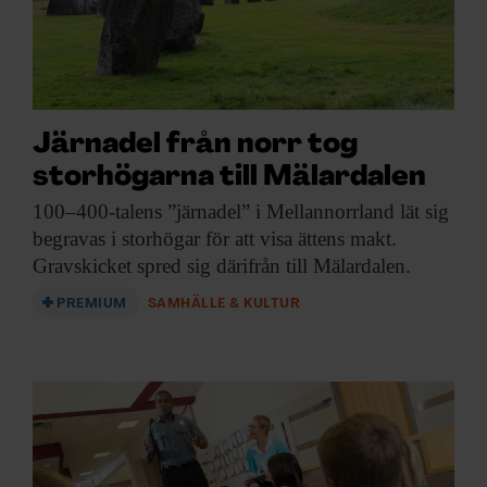
ARKIV & E-TIDNING
LYSSNA/PODD
EVENEMANG & RESOR
Järnadel från norr tog
storhögarna till Mälardalen
SHOP
100–400-talens ”järnadel” i
Mellannorrland lät sig
begravas i storhögar för att visa ättens makt.
KONTAKTA F&F
Gravskicket spred sig därifrån till Mälardalen.
SKRIV I F&F
PREMIUM
SAMHÄLLE & KULTUR
PRENUMERERA PÅ F&F
ANNONSERA I F&F
OM F&F