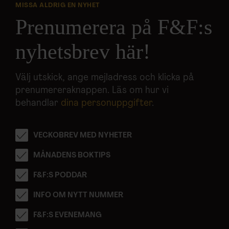
MISSA ALDRIG EN NYHET
Prenumerera på F&F:s
nyhetsbrev här!
Välj utskick, ange mejladress och klicka på
prenumereraknappen. Läs om hur vi
behandlar
dina personuppgifter
.
VECKOBREV MED NYHETER
MÅNADENS BOKTIPS
F&F:S PODDAR
INFO OM NYTT NUMMER
F&F:S EVENEMANG