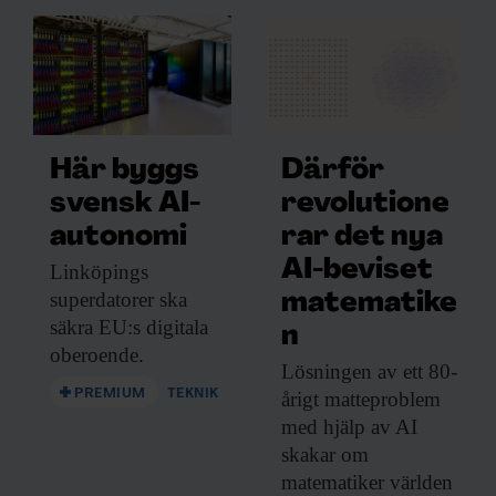
Här byggs
Därför
svensk AI-
revolutione
autonomi
rar det nya
AI-beviset
Linköpings
superdatorer ska
matematike
säkra EU:s digitala
n
oberoende.
Lösningen av ett
80-
PREMIUM
TEKNIK
årigt matteproblem
med hjälp av AI
skakar om
matematiker världen