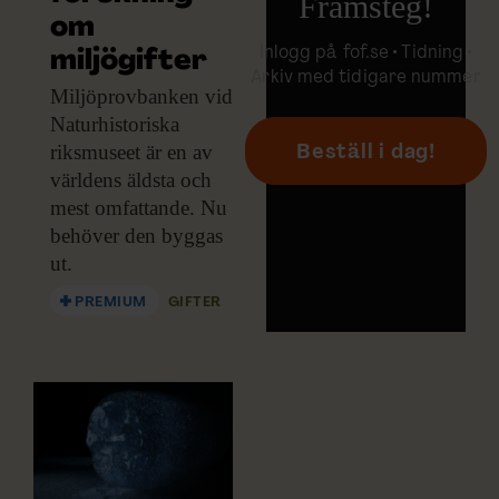
Framsteg!
om
Inlogg på
fof.se
• Tidning •
miljögifter
Arkiv med tidigare nummer
Miljöprovbanken vid
Naturhistoriska
riksmuseet är en av
Beställ i dag!
världens äldsta och
mest omfattande. Nu
behöver den byggas
ut.
PREMIUM
GIFTER