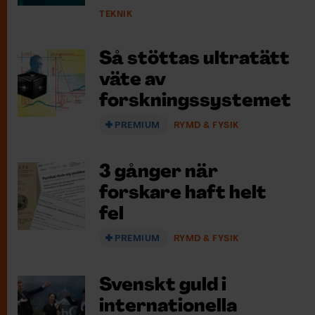
TEKNIK
Så stöttas ultratätt
väte av
forskningssystemet
PREMIUM
RYMD & FYSIK
3 gånger när
forskare haft helt
fel
PREMIUM
RYMD & FYSIK
Svenskt guld i
internationella