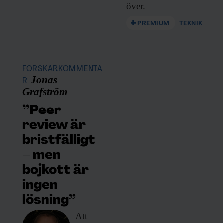
över.
PREMIUM
TEKNIK
FORSKARKOMMENTA
Jonas
R
Grafström
”Peer
review är
bristfälligt
– men
bojkott är
ingen
lösning”
Att