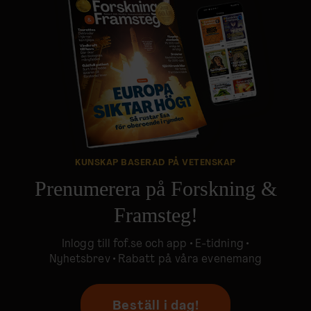
KUNSKAP BASERAD PÅ VETENSKAP
Prenumerera på Forskning &
Framsteg!
Inlogg till
fof.se
och app •
E-tidning
•
Nyhetsbrev • Rabatt på våra evenemang
Beställ i dag!