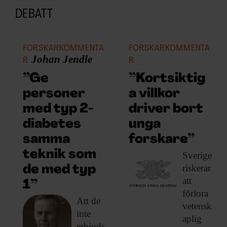
DEBATT
FORSKARKOMMENTA
FORSKARKOMMENTA
Johan Jendle
R
R
”Ge
”Kortsiktig
personer
a villkor
med typ 2-
driver bort
diabetes
unga
samma
forskare”
teknik som
Sverige
riskerar
de med typ
att
1”
förlora
Att de
vetensk
inte
aplig
erbjuds