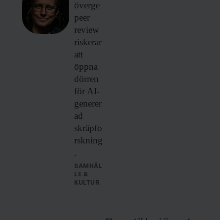
överge
peer
review
riskerar
att
öppna
dörren
för AI-
generer
ad
skräpfo
rskning
.
SAMHÄL
LE &
KULTUR