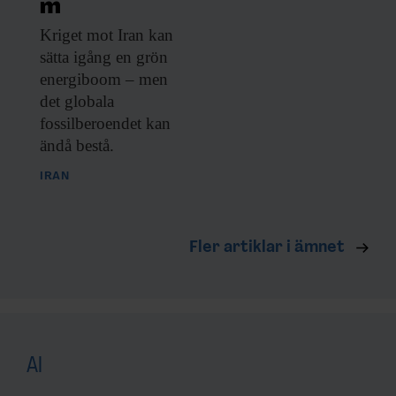
m
Kriget mot Iran
kan
sätta igång en grön
energiboom – men
det globala
fossilberoendet kan
ändå bestå.
IRAN
Fler artiklar i ämnet
AI