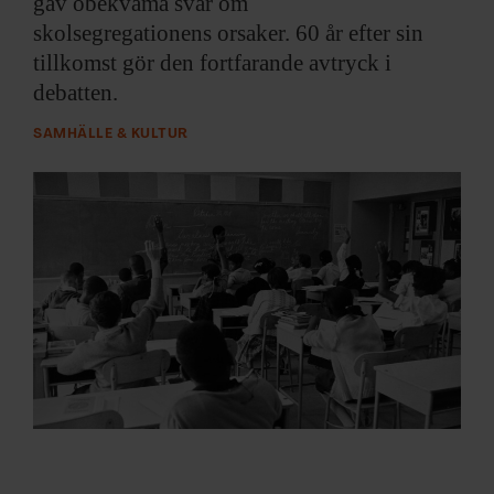
gav obekväma svar om
ARKIV & E-TIDNING
skolsegregationens orsaker. 60 år efter sin
tillkomst gör den fortfarande avtryck i
LYSSNA/PODD
debatten.
EVENEMANG & RESOR
SAMHÄLLE & KULTUR
SHOP
KONTAKTA F&F
SKRIV I F&F
PRENUMERERA PÅ F&F
ANNONSERA I F&F
OM F&F