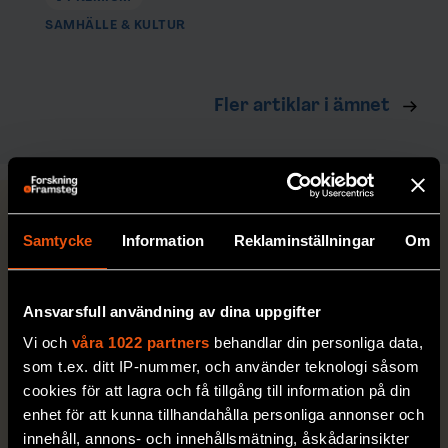
SAMHÄLLE & KULTUR
Fler artiklar i ämnet
FRÅGOR + SVAR
Samtycke
Information
Reklaminställningar
Om
Ansvarsfull användning av dina uppgifter
Vi och
våra 1022 partners
behandlar din personliga data,
som t.ex. ditt IP-nummer, och använder teknologi såsom
cookies för att lagra och få tillgång till information på din
enhet för att kunna tillhandahålla personliga annonser och
Varför kliar
Vad får
innehåll, annons- och innehållsmätning, åskådarinsikter