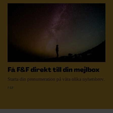
Få F&F direkt till din mejlbox
Starta din prenumeration
på våra olika nyhetsbrev.
F&F