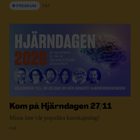
PREMIUM
F&F
Kom på Hjärndagen 27/11
Missa inte vår
populära kunskapsdag!
F&F