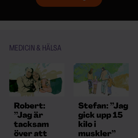
MEDICIN & HÄLSA
Robert:
Stefan: ”Jag
”Jag är
gick upp 15
tacksam
kilo i
över att
muskler”