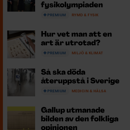
fysikolympiaden
PREMIUM
RYMD & FYSIK
Hur vet man att en
art är utrotad?
PREMIUM
MILJÖ & KLIMAT
Så ska döda
återuppstå i Sverige
PREMIUM
MEDICIN & HÄLSA
Gallup utmanade
bilden av den folkliga
opinionen