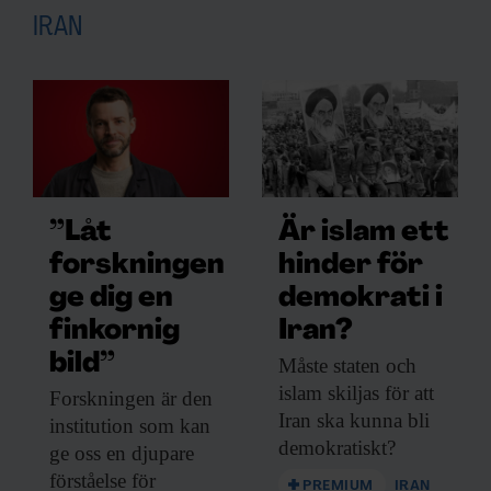
IRAN
”Låt
Är islam ett
forskningen
hinder för
ge dig en
demokrati i
finkornig
Iran?
bild”
Måste staten och
islam skiljas för att
Forskningen är den
Iran ska kunna bli
institution som kan
demokratiskt?
ge oss en djupare
förståelse för
PREMIUM
IRAN