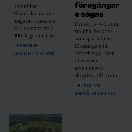
föregångar
Skinnbitar i
Historiska
museets
e sågas
magasin visade sig
Fyndet av två
stora
vara en närmare 2
stolphål beskrivs
000 år gammal sko.
som spår från en
föregångare till
PREMIUM
Stonehenge. Men
SAMHÄLLE & KULTUR
oberoende
arkeologer är
skeptiska till teorin.
PREMIUM
SAMHÄLLE & KULTUR