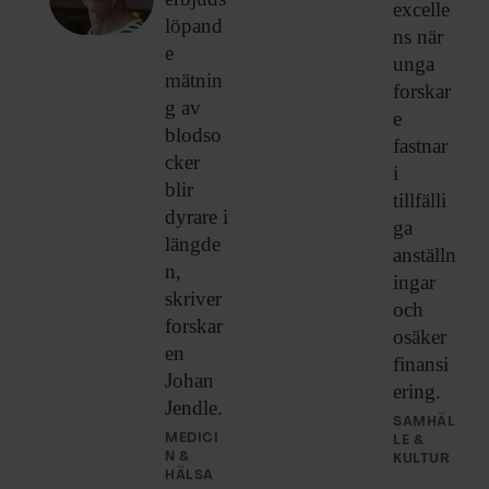
excelle
löpand
ns när
e
unga
mätnin
forskar
g av
e
blodso
fastnar
cker
i
blir
tillfälli
dyrare i
ga
längde
anställn
n,
ingar
skriver
och
forskar
osäker
en
finansi
Johan
ering.
Jendle.
SAMHÄL
MEDICI
LE &
N &
KULTUR
HÄLSA