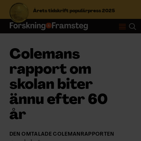
Årets tidskrift populärpress 2025
S
ö
k
Colemans
e
f
Prenumerera
rapport om
t
e
r
skolan biter
Logga in
:
ännu efter 60
NYHETSBREV
år
ÄMNEN
DEN OMTALADE COLEMANRAPPORTEN