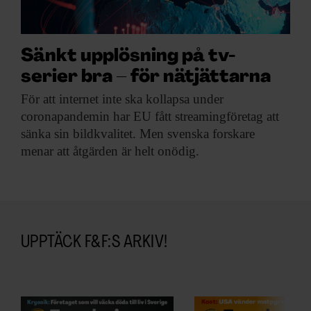
ARKIV & E-TIDNING
LYSSNA/PODD
Sänkt upplösning på tv-
serier bra – för nätjättarna
EVENEMANG & RESOR
För att internet
inte ska kollapsa under
SHOP
coronapandemin har EU fått streamingföretag att
sänka sin bildkvalitet. Men svenska forskare
menar att åtgärden är helt onödig.
KONTAKTA F&F
SKRIV I F&F
PRENUMERERA PÅ F&F
UPPTÄCK F&F:S ARKIV!
ANNONSERA I F&F
OM F&F