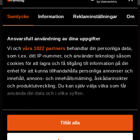
Samtycke
Information
Reklaminställningar
Om
MISSA ALDRIG EN NYHET
Ansvarsfull användning av dina uppgifter
Prenumerera på F&F:s
Vi och
våra 1022 partners
behandlar din personliga data,
som t.ex. ditt IP-nummer, och använder teknologi såsom
nyhetsbrev här!
cookies för att lagra och få tillgång till information på din
enhet för att kunna tillhandahålla personliga annonser och
innehåll, annons- och innehållsmätning, åskådarinsikter
Välj utskick, ange mejladress och klicka på
och produktutveckling. Du kan själv välja vilka som får
prenumereraknappen. Läs om hur vi
använda din data och i vilka syften.
behandlar
dina personuppgifter
.
Med din tillåtelse skulle vi även vilja:
VECKOBREV MED NYHETER
Samla in information om din geografiska plats
Tillåt alla
som kan ha en noggrannhet på upp till flera meter
MÅNADENS BOKTIPS
Identifiera din enhet genom att aktivt skanna den
för specifika kännetecken (fingeravtryck)
F&F:S PODDAR