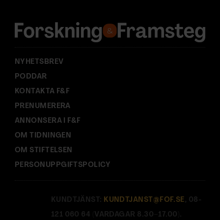
e
s
s
:
NYHETSBREV
PODDAR
KONTAKTA F&F
PRENUMERERA
ANNONSERA I F&F
OM TIDNINGEN
OM STIFTELSEN
PERSONUPPGIFTSPOLICY
KUNDTJÄNST:
KUNDTJANST@FOF.SE
, 08-
121 060 64 (VARDAGAR 8.30–17.00).