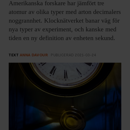
ARKIV & E-TIDNING
Amerikanska forskare har jämfört tre
atomur av olika typer med arton decimalers
LYSSNA/PODD
noggrannhet. Klocknätverket banar väg för
nya typer av experiment, och kanske med
EVENEMANG & RESOR
tiden en ny definition av enheten sekund.
SHOP
TEXT
ANNA DAVOUR
PUBLICERAD
2021-03-24
KONTAKTA F&F
SKRIV I F&F
PRENUMERERA PÅ F&F
ANNONSERA I F&F
OM F&F