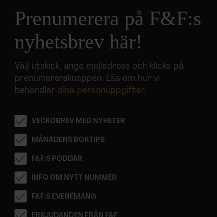
Prenumerera på F&F:s
nyhetsbrev här!
Välj utskick, ange mejladress och klicka på
prenumereraknappen. Läs om hur vi
behandlar
dina personuppgifter
.
VECKOBREV MED NYHETER
MÅNADENS BOKTIPS
F&F:S PODDAR
INFO OM NYTT NUMMER
F&F:S EVENEMANG
ERBJUDANDEN FRÅN F&F