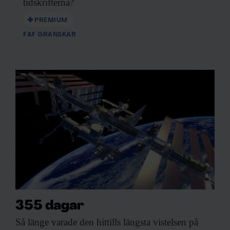
tidskrifterna?
PREMIUM
F&F GRANSKAR
355 dagar
Så länge varade
den hittills längsta vistelsen på