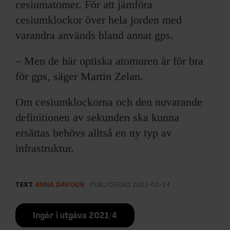
cesiumatomer. För att jämföra
cesiumklockor över hela jorden med
varandra används bland annat gps.
– Men de här optiska atomuren är för bra
för gps, säger Martin Zelan.
Om cesiumklockorna och den nuvarande
definitionen av sekunden ska kunna
ersättas behövs alltså en ny typ av
infrastruktur.
TEXT
ANNA DAVOUR
PUBLICERAD
2021-03-24
Ingår i utgåva 2021/4