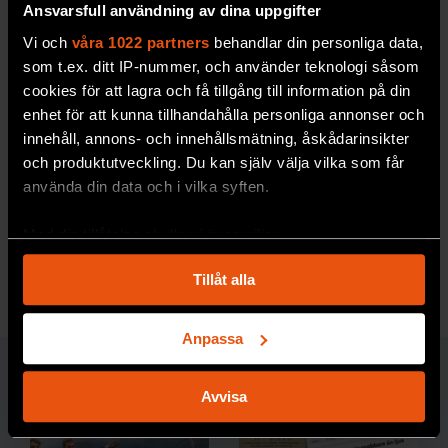
Ansvarsfull användning av dina uppgifter
Vi och
våra 1022 partners
behandlar din personliga data,
som t.ex. ditt IP-nummer, och använder teknologi såsom
cookies för att lagra och få tillgång till information på din
enhet för att kunna tillhandahålla personliga annonser och
innehåll, annons- och innehållsmätning, åskådarinsikter
Rekord i fusion
och produktutveckling. Du kan själv välja vilka som får
Testreaktorn Jet utanför
Oxford har satt ett nytt
använda din data och i vilka syften.
rekord för fusion på jorden. (Artikel från
2022.)
Med din tillåtelse skulle vi även vilja:
Samla in information om din geografiska plats
PREMIUM
RYMD & FYSIK
Tillåt alla
som kan ha en noggrannhet på upp till flera meter
Identifiera din enhet genom att aktivt skanna den
för specifika kännetecken (fingeravtryck)
Anpassa
Ta reda på mer om hur dina personliga uppgifter
RYMD & FYSIK
behandlas och ställ in dina preferenser i
detaljsektionen
.
Avvisa
Du kan ändra eller dra tillbaka ditt samtycke när som
helst från cookie-förklaringen.