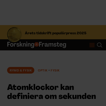
S
ö
Årets tidskrift populärpress 2025
k
e
f
Prenumerera
t
e
r
Logga in
:
RYMD & FYSIK
OPTIK
FYSIK
NYHETSBREV
Atomklockor kan
ÄMNEN
definiera om sekunden