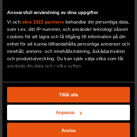
Ansvarsfull användning av dina uppgifter
Vi och
våra 1022 partners
behandlar din personliga data,
Så ska antibiotika­resistens
som t.ex. ditt IP-nummer, och använder teknologi såsom
cookies för att lagra och få tillgång till information på din
bromsas
enhet för att kunna tillhandahålla personliga annonser och
Strukturerat arbete på
flera fronter ger resultat.
innehåll, annons- och innehållsmätning, åskådarinsikter
PREMIUM
MEDICIN & HÄLSA
och produktutveckling. Du kan själv välja vilka som får
använda din data och i vilka syften.
Med din tillåtelse skulle vi även vilja:
Samla in information om din geografiska plats
Tillåt alla
som kan ha en noggrannhet på upp till flera meter
Identifiera din enhet genom att aktivt skanna den
för specifika kännetecken (fingeravtryck)
Anpassa
Ta reda på mer om hur dina personliga uppgifter
behandlas och ställ in dina preferenser i
detaljsektionen
.
Avvisa
Du kan ändra eller dra tillbaka ditt samtycke när som