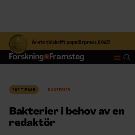
S
ö
Årets tidskrift populärpress 2025
k
e
f
Prenumerera
t
e
r
Logga in
:
F&F TIPSAR
BAKTERIER
NYHETSBREV
Bakterier i behov av en
ÄMNEN
redaktör