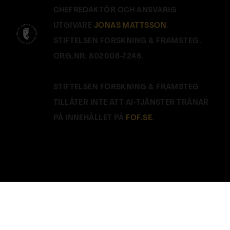
CHEFREDAKTÖR OCH ANSVARIG
UTGIVARE
JONAS MATTSSON
.
STIFTELSEN FORSKNING & FRAMSTEG.
ORG.NR: 802008-7246.
STIFTELSEN FORSKNING & FRAMSTEG
TILLÅTER INTE ATT AI-TJÄNSTER TRÄNAR
PÅ INNEHÅLLET PÅ
FOF.SE
.
Stäng