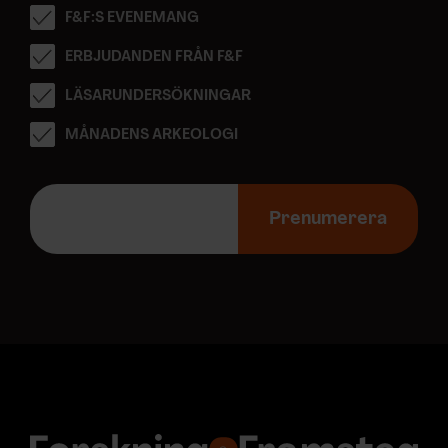
F&F:S EVENEMANG
ERBJUDANDEN FRÅN F&F
LÄSARUNDERSÖKNINGAR
MÅNADENS ARKEOLOGI
E
-
Prenumerera
p
o
s
t
a
d
r
e
s