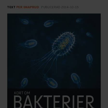
ARKIV & E-TIDNING
TEXT
PER SNAPRUD
PUBLICERAD
2014-10-15
LYSSNA/PODD
EVENEMANG & RESOR
SHOP
KONTAKTA F&F
SKRIV I F&F
PRENUMERERA PÅ F&F
ANNONSERA I F&F
OM F&F