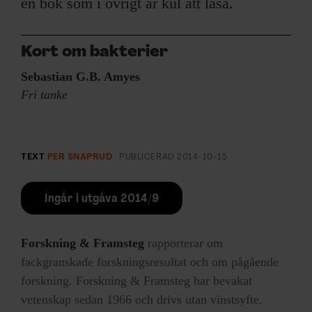
en bok som i övrigt är kul att läsa.
Kort om bakterier
Sebastian G.B. Amyes
Fri tanke
TEXT
PER SNAPRUD
PUBLICERAD
2014-10-15
Ingår i utgåva 2014/9
Forskning & Framsteg
rapporterar om
fackgranskade forskningsresultat och om pågående
forskning. Forskning & Framsteg har bevakat
vetenskap sedan 1966 och drivs utan vinstsyfte.