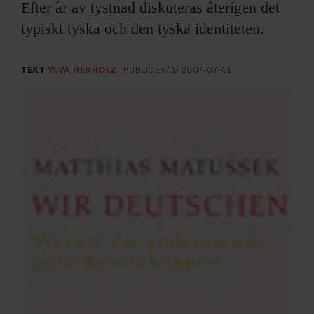
ARKIV & E-TIDNING
Efter år av tystnad diskuteras återigen det
typiskt tyska och den tyska identiteten.
LYSSNA/PODD
TEXT
YLVA HERHOLZ
PUBLICERAD
2007-07-01
EVENEMANG & RESOR
SHOP
KONTAKTA F&F
SKRIV I F&F
PRENUMERERA PÅ F&F
ANNONSERA I F&F
OM F&F