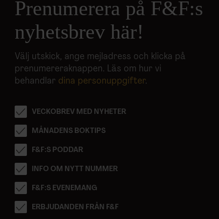
Prenumerera på F&F:s
nyhetsbrev här!
Välj utskick, ange mejladress och klicka på
prenumereraknappen. Läs om hur vi
behandlar
dina personuppgifter
.
VECKOBREV MED NYHETER
MÅNADENS BOKTIPS
F&F:S PODDAR
INFO OM NYTT NUMMER
F&F:S EVENEMANG
ERBJUDANDEN FRÅN F&F