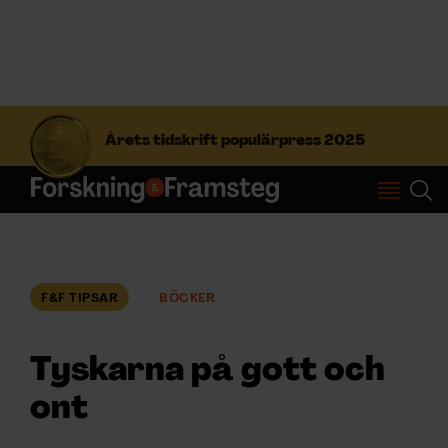
S
ö
Årets tidskrift populärpress 2025
k
e
f
Prenumerera
t
e
r
Logga in
:
F&F TIPSAR
BÖCKER
NYHETSBREV
Tyskarna på gott och
ÄMNEN
ont