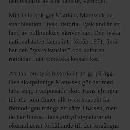
den tyskaste av alla känslor, vemodet.
Mitt i sin bok ger Matthias Matussek en
snabblektion i tysk historia. Tyskland är ett
land av nollpunkter, skriver han. Den tyska
nationalstaten fanns inte förrän 1871, ändå
har den ”tyska känslan” och kulturen
rottrådar i det romerska kejsarriket.
Att tala om tysk historia är att gå på ägg.
Den skarpsinnige Matussek gör det med
lätta steg, i välputsade skor. Hans gliringar
till alla som finner allt tyskt suspekt får
förmodligen många att sätta i halsen, men
de har finess. Hans attityd signalerar ett
okomplicerat förhållande till det förgångna