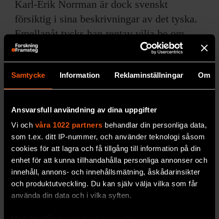
Karl-Erik Norrman är dock svenskt
försiktig i sina beskrivningar av det tyska.
Emellanåt tycks han rentav vilja be om
ursäkt för sitt intresse och sitt gillande;
något annat vore kanske för utmanande för
Samtycke
Information
Reklaminställningar
Om
vårt enögda och angloamerikaniserade
kulturklimat. Kanske är det också därför
han ibland kommer med hummande
Ansvarsfull användning av dina uppgifter
antydningar i texten – och ibland blir
Vi och
våra 1022 partners
behandlar din personliga data,
övertydlig.
som t.ex. ditt IP-nummer, och använder teknologi såsom
cookies för att lagra och få tillgång till information på din
I boken står mycket om tysk kultur. Det
enhet för att kunna tillhandahålla personliga annonser och
innehåll, annons- och innehållsmätning, åskådarinsikter
handlar om sådant som det tyska jammern,
och produktutveckling. Du kan själv välja vilka som får
egenheten att gnälla och klaga på allt och
använda din data och i vilka syften.
alla, och om tysk Angst, alltså tysk ängslan
Med din tillåtelse skulle vi även vilja: