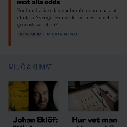
mot alla odds
För hundra år
sedan var brunbjörnarna nära att
F&F I DIN MEJLBOX!
utrotas i Sverige. Hur är det nu med inavel och
genetisk variation?
Håll dig uppdaterad med
PREMIUM
MILJÖ & KLIMAT
F&F:s nyhetsbrev!
Beställ nyhetsbrev
MILJÖ & KLIMAT
IPBES förser
beslutsfattare med
vetenskapligt underlag
Johan Eklöf:
Hur vet man