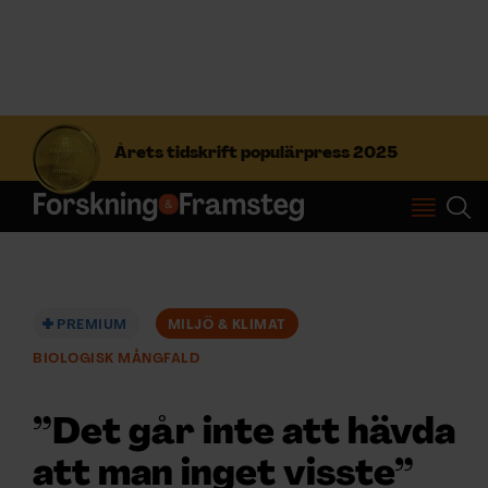
S
ö
Årets tidskrift populärpress 2025
k
e
f
Prenumerera
t
e
r
Logga in
:
PREMIUM
MILJÖ & KLIMAT
BIOLOGISK MÅNGFALD
NYHETSBREV
”Det går inte att hävda
ÄMNEN
att man inget visste”