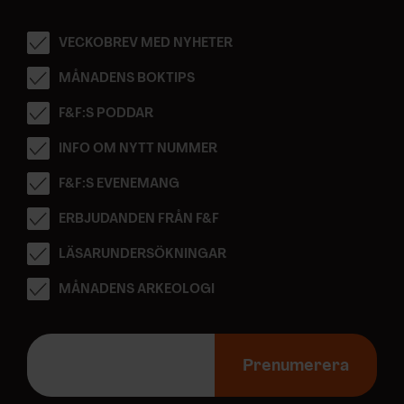
VECKOBREV MED NYHETER
MÅNADENS BOKTIPS
F&F:S PODDAR
INFO OM NYTT NUMMER
F&F:S EVENEMANG
ERBJUDANDEN FRÅN F&F
LÄSARUNDERSÖKNINGAR
MÅNADENS ARKEOLOGI
E
-
Prenumerera
p