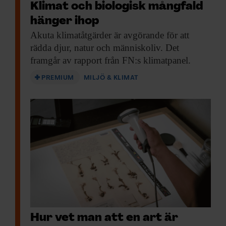
Klimat och biologisk mångfald
Koldioxidekvivalenter är ett vedertaget
hänger ihop
mått på ett företags klimatpåverkan. För
Akuta klimatåtgärder är
avgörande för att
den biologiska mångfalden saknas
rädda djur, natur och människoliv. Det
motsvarande mått. I Sverige har vi stora
framgår av rapport från FN:s klimatpanel.
mängder data om rödlistade arter, men det
PREMIUM
MILJÖ & KLIMAT
är viktigt att komma ihåg att vi också
förlorar mångfald lokalt och regionalt, utan
att arter helt försvinner, menar Henrik
Smith.
– Om många arter minskar i förekomst
påverkar det ekosystemens funktion, säger
Henrik Smith.
Att bara värna om ovanliga arter räcker
Hur vet man att en art är