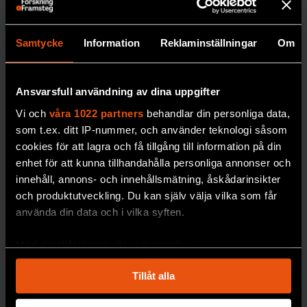
– Vi kommer inte att se några tvingande
Nytt
Samtycke
Information
Reklaminställningar
Om
åtgärder. Om vissa länder inte vill vara
frysrum på
med eller inte levererar finns det ingen
Naturhistor
Ansvarsfull användning av dina uppgifter
domstol, ingen polis och inga straff inom
iska säkrar
konventionens regelverk. För mig som
Vi och
våra 1022 partners
behandlar din personliga data,
forskning
som t.ex. ditt IP-nummer, och använder teknologi såsom
forskare kan det så klart vara frustrerande
om
cookies för att lagra och få tillgång till information på din
att arbetet går så långsamt, men vi måste
enhet för att kunna tillhandahålla personliga annonser och
miljögifter
börja någonstans.
innehåll, annons- och innehållsmätning, åskådarinsikter
Miljöprovbanken vid
och produktutveckling. Du kan själv välja vilka som får
Naturhistoriska
använda din data och i vilka syften.
riksmuseet är en av
världens äldsta och
Med din tillåtelse skulle vi även vilja:
mest omfattande. Nu
Samla in information om din geografiska plats
behöver den byggas
Tillåt alla
som kan ha en noggrannhet på upp till flera meter
ut.
Identifiera din enhet genom att aktivt skanna den