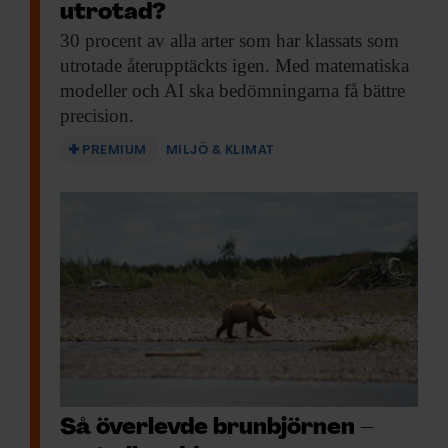
alltså inte. Människan använder
utrotad?
uppskattningsvis 50 000 arter runt om i
30 procent av
alla arter som har klassats som
utrotade återupptäckts igen. Med matematiska
världen – varje dag. Dessa arter är i sin tur
modeller och AI ska bedömningarna få bättre
är beroende av en lång rad andra arter i
precision.
ekosystemet för sin överlevnad.
PREMIUM
MILJÖ & KLIMAT
– Tidigare har det ibland diskuterats hur
många arter som människan behöver för
sin överlevnad. Vissa har hävdat att det
räcker med ett tiotal arter, som exempelvis
ris, vete och ko. Det är ganska långt från
50 000. Den här rapporterna visar hur
beroende vi är av den biologiska
mångfalden, säger Torbjörn Ebenhard.
Så överlevde brunbjörnen –