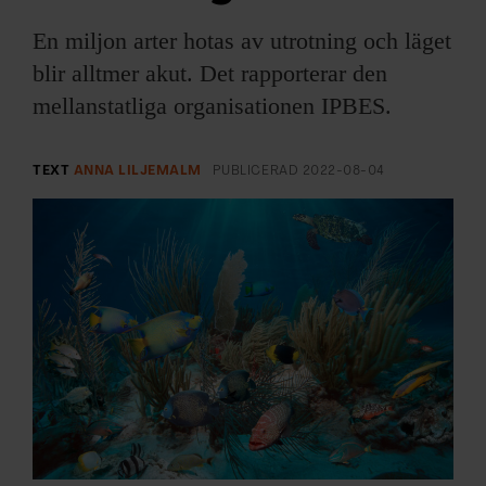
ARKIV & E-TIDNING
En miljon arter hotas av utrotning och läget
LYSSNA/PODD
blir alltmer akut. Det rapporterar den
mellanstatliga organisationen IPBES.
EVENEMANG & RESOR
TEXT
ANNA LILJEMALM
PUBLICERAD
2022-08-04
SHOP
KONTAKTA F&F
SKRIV I F&F
PRENUMERERA PÅ F&F
ANNONSERA I F&F
OM F&F