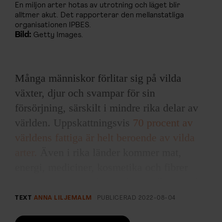
En miljon arter hotas av utrotning och läget blir
alltmer akut. Det rapporterar den mellanstatliga
organisationen IPBES.
Bild:
Getty Images.
Många människor förlitar sig på vilda
växter, djur och svampar för sin
försörjning, särskilt i mindre rika delar av
världen. Uppskattningsvis
70 procent av
världens fattiga är helt beroende av vilda
arter.
Även i rika länder kommer mat,
energi, mediciner, kosmetika och fibrer
i byggnadsmaterial och kläder till stor del
från växt- och djurvärlden. Den
TEXT
ANNA LILJEMALM
PUBLICERAD
2022-08-04
biologiska mångfalden utgör därmed en