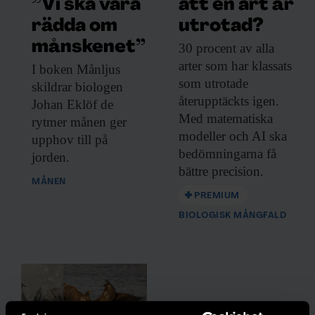
PBES har beskrivits som den biologiska
”Vi ska vara
att en art är
mångfaldens motsvarighet till FN:s
rädda om
utrotad?
klimatpanel IPCC, och förser på samma
månskenet”
30 procent av
alla
arter som har klassats
sätt beslutsfattare med vetenskapligt
I boken Månljus
som utrotade
skildrar biologen
underlag. I december väntas ett ramverk
återupptäckts igen.
Johan Eklöf de
med nya mål klubbas av FN:s konvention
Med matematiska
rytmer månen ger
om biologisk mångfald, CBD. Tanken är
modeller och AI ska
upphov till på
att sätta upp ett antal mål som ska vara
bedömningarna få
jorden.
bättre precision.
uppfyllda till 2050, och en uppsättning
MÅNEN
åtgärder som ska vara på plats till 2030.
PREMIUM
BIOLOGISK MÅNGFALD
Torbjörn Ebenhard ingår i den svenska
förhandlingsdelegationen, där han är
utlånad till EU. Han tror att världens länder
kommer överens om ett nytt ramavtal, även
om det kan bli urvattnat.