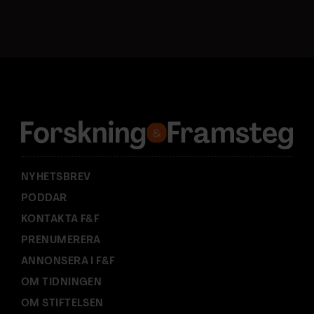
o
s
t
a
d
r
e
s
s
:
NYHETSBREV
PODDAR
KONTAKTA F&F
PRENUMERERA
ANNONSERA I F&F
OM TIDNINGEN
OM STIFTELSEN