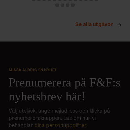
Se alla utgåvor
MISSA ALDRIG EN NYHET
Prenumerera på F&F:s
nyhetsbrev här!
Välj utskick, ange mejladress och klicka på
prenumereraknappen. Läs om hur vi
behandlar
dina personuppgifter
.