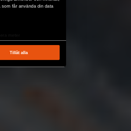
a som får använda din data
lera meter
ryck)
ljsektionen
. Du kan ändra
Tillåt alla
andahålla funktioner för
n information från din enhet
 tur kombinera informationen
deras tjänster.