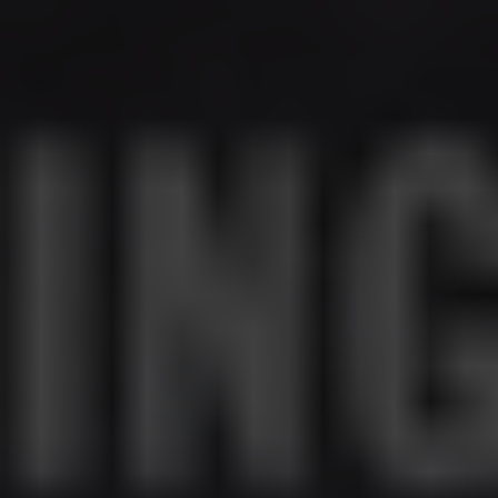
EVENEMANG & RESOR
SHOP
KONTAKTA F&F
SKRIV I F&F
PRENUMERERA PÅ F&F
ANNONSERA I F&F
OM F&F