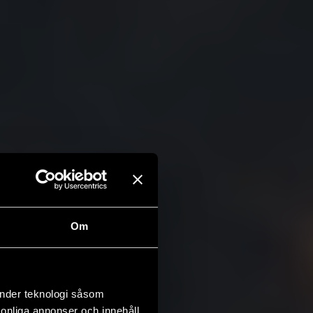
Om
änder teknologi såsom
rsonliga annonser och innehåll,