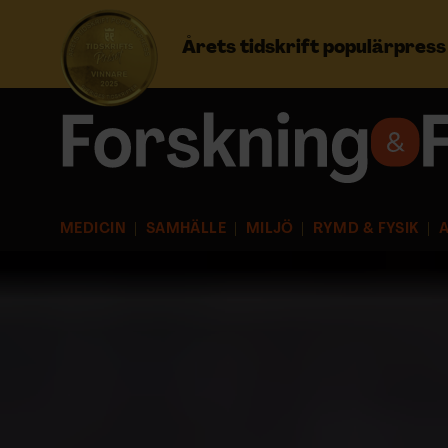
Årets tidskrift populärpres
Prenumerera
Logga in
MEDICIN
SAMHÄLLE
MILJÖ
RYMD & FYSIK
A
NYHETSBREV
ÄMNEN
ARKIV & E-TIDNING
LYSSNA/PODD