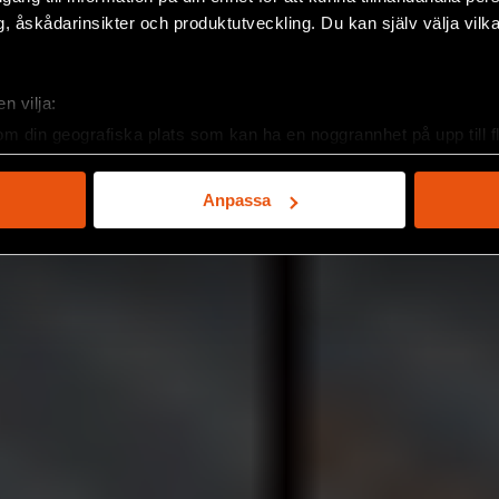
, åskådarinsikter och produktutveckling. Du kan själv välja vilk
n vilja:
om din geografiska plats som kan ha en noggrannhet på upp till f
genom att aktivt skanna den för specifika kännetecken (fingeravt
rsonliga uppgifter behandlas och ställ in dina preferenser i
deta
Anpassa
ke när som helst från cookie-förklaringen.
e för att anpassa innehållet och annonserna till användarna, tillh
vår trafik. Vi vidarebefordrar även sådana identifierare och anna
nnons- och analysföretag som vi samarbetar med. Dessa kan i sin
har tillhandahållit eller som de har samlat in när du har använt 