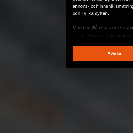
annons- och innehållsmätning
och i vilka syften.
Med din tillåtelse skulle vi äve
Samla in information 
Identifiera din enhet 
Ta reda på mer om hur dina pe
Avvisa
eller dra tillbaka ditt samtyc
Vi använder enhetsidentifierar
sociala medier och analysera 
till de sociala medier och a
med annan information som du 