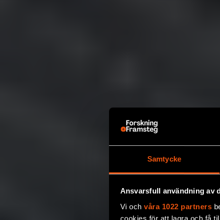
Samtycke
Ansvarsfull användning av d
Vi och
våra 1022 partners
be
cookies för att lagra och få t