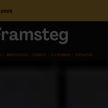
s 2025
S
ö
k
e
f
t
e
r
I
ARKEOLOGI
DEBATT
E-TIDNING
TIPSA F&F
: