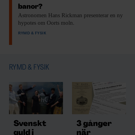
banor?
Astronomen Hans Rickman
presenterar en ny
hypotes om Oorts moln.
RYMD & FYSIK
RYMD & FYSIK
Svenskt
3 gånger
guld i
när