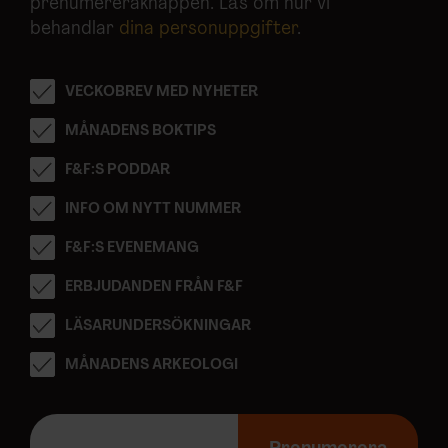
prenumereraknappen. Läs om hur vi
behandlar
dina personuppgifter
.
VECKOBREV MED NYHETER
MÅNADENS BOKTIPS
F&F:S PODDAR
INFO OM NYTT NUMMER
F&F:S EVENEMANG
ERBJUDANDEN FRÅN F&F
LÄSARUNDERSÖKNINGAR
MÅNADENS ARKEOLOGI
E