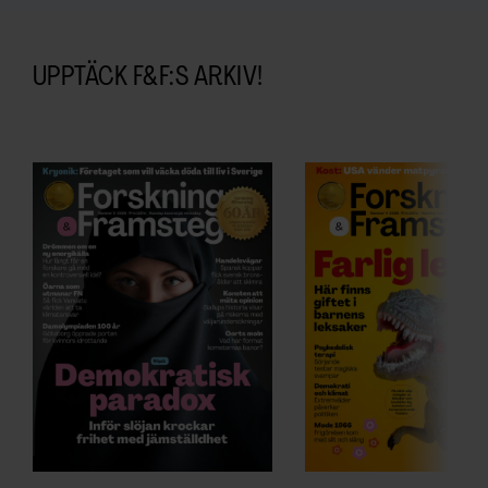
UPPTÄCK F&F:S ARKIV!