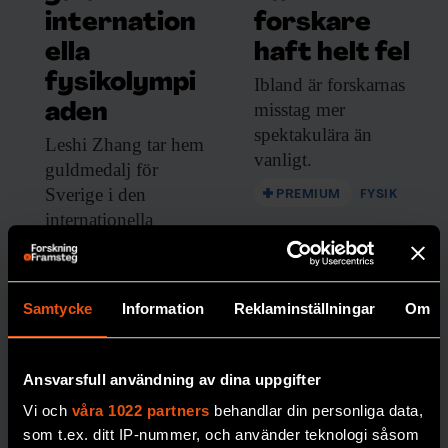
internation
forskare
ella
haft helt fel
fysikolympi
Ibland är forskarnas
misstag mer
aden
spektakulära än
Leshi Zhang tar
hem
vanligt.
guldmedalj för
Sverige i den
PREMIUM
FYSIK
internationella
fysikolympiaden.
PREMIUM
Samtycke
Information
Reklaminställningar
Om
UNGDOMAR
Ansvarsfull användning av dina uppgifter
Vi och
våra 1022 partners
behandlar din personliga data,
som t.ex. ditt IP-nummer, och använder teknologi såsom