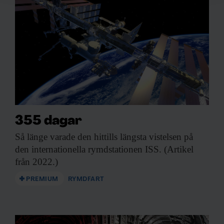
för sociala medier och analysera vår trafik. Vi
vidarebefordrar även sådana identifierare och annan
information från din enhet till de sociala medier och
annons- och analysföretag som vi samarbetar med.
Dessa kan i sin tur kombinera informationen med annan
information som du har tillhandahållit eller som de har
samlat in när du har använt deras tjänster.
355 dagar
Så länge varade
den hittills längsta vistelsen på
den internationella rymdstationen ISS. (Artikel
från 2022.)
PREMIUM
RYMDFART