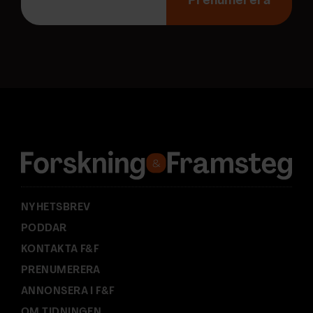
-
Prenumerera
p
o
s
t
a
d
r
e
s
s
:
NYHETSBREV
PODDAR
KONTAKTA F&F
PRENUMERERA
ANNONSERA I F&F
OM TIDNINGEN