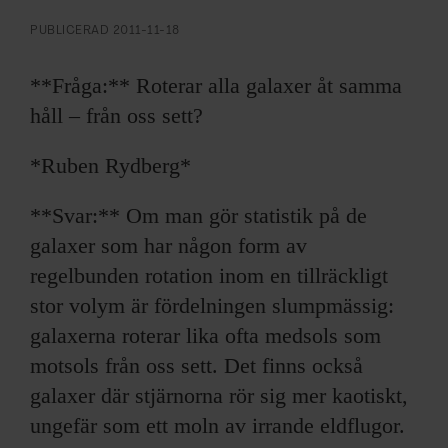
ARKIV & E-TIDNING
PUBLICERAD
2011-11-18
LYSSNA/PODD
**Fråga:** Roterar alla galaxer åt samma
EVENEMANG & RESOR
håll – från oss sett?
*Ruben Rydberg*
SHOP
**Svar:** Om man gör statistik på de
KONTAKTA F&F
galaxer som har någon form av
regelbunden rotation inom en tillräckligt
SKRIV I F&F
stor volym är fördelningen slumpmässig:
PRENUMERERA PÅ F&F
galaxerna roterar lika ofta medsols som
motsols från oss sett. Det finns också
ANNONSERA I F&F
galaxer där stjärnorna rör sig mer kaotiskt,
ungefär som ett moln av irrande eldflugor.
OM F&F