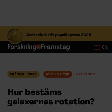
S
ö
Årets tidskrift populärpress 2025
k
e
f
Prenumerera
t
e
r
Logga in
:
FRÅGOR + SVAR
RYMD & FYSIK
ASTRONOMI
NYHETSBREV
Hur bestäms
ÄMNEN
galaxernas rotation?