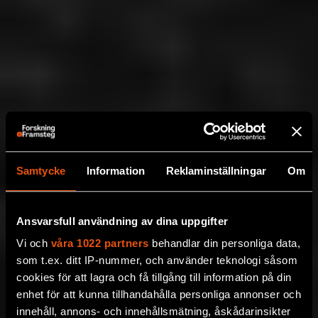
Samtycke
Information
Reklaminställningar
Om
Ansvarsfull användning av dina uppgifter
Vi och
våra 1022 partners
behandlar din personliga data,
som t.ex. ditt IP-nummer, och använder teknologi såsom
cookies för att lagra och få tillgång till information på din
enhet för att kunna tillhandahålla personliga annonser och
innehåll, annons- och innehållsmätning, åskådarinsikter