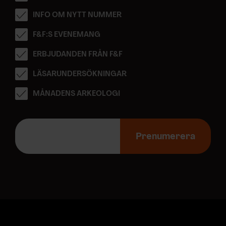
INFO OM NYTT NUMMER
F&F:S EVENEMANG
ERBJUDANDEN FRÅN F&F
LÄSARUNDERSÖKNINGAR
MÅNADENS ARKEOLOGI
E
-
Prenumerera
p
o
s
t
a
d
r