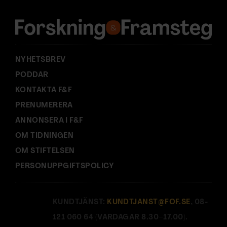
e
s
s
:
NYHETSBREV
PODDAR
KONTAKTA F&F
PRENUMERERA
ANNONSERA I F&F
OM TIDNINGEN
OM STIFTELSEN
PERSONUPPGIFTSPOLICY
KUNDTJÄNST:
KUNDTJANST@FOF.SE
, 08-
121 060 64 (VARDAGAR 8.30–17.00).