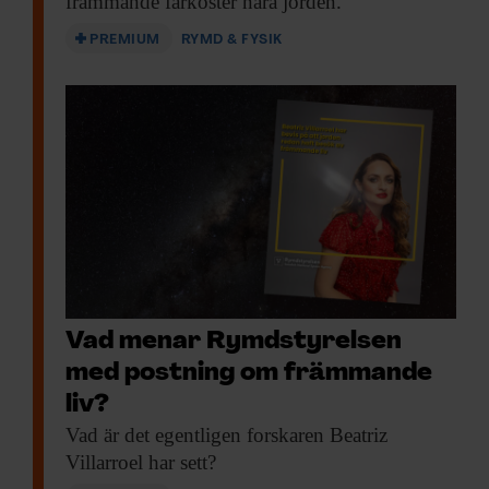
främmande farkoster nära jorden.
PREMIUM
RYMD & FYSIK
Vad menar Rymdstyrelsen
med postning om främmande
liv?
Vad är det
egentligen forskaren Beatriz
Villarroel har sett?