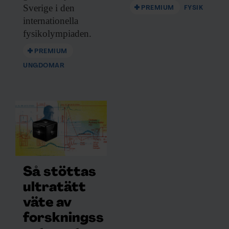
Dessa kan i sin tur kombinera informationen med annan
Sverige i den
PREMIUM
FYSIK
information som du har tillhandahållit eller som de har
internationella
samlat in när du har använt deras tjänster.
fysikolympiaden.
PREMIUM
UNGDOMAR
Så stöttas
ultratätt
väte av
forskningss