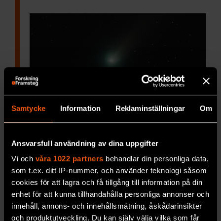
Samtycke
Information
Reklaminställningar
Om
Vad har format kometernas
banor?
Ansvarsfull användning av dina uppgifter
Astronomen Hans Rickman
presenterar en ny
Vi och
våra 1022 partners
behandlar din personliga data,
hypotes om Oorts moln.
som t.ex. ditt IP-nummer, och använder teknologi såsom
cookies för att lagra och få tillgång till information på din
RYMD & FYSIK
enhet för att kunna tillhandahålla personliga annonser och
innehåll, annons- och innehållsmätning, åskådarinsikter
och produktutveckling. Du kan själv välja vilka som får