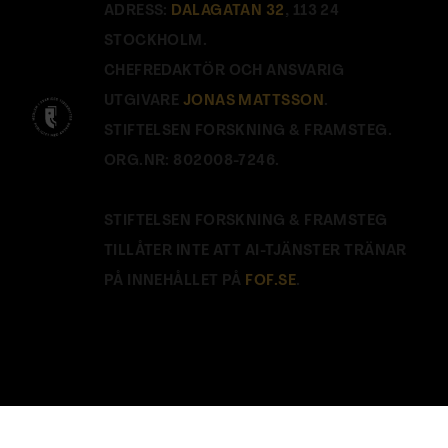
ADRESS:
DALAGATAN 32
, 113 24
STOCKHOLM.
CHEFREDAKTÖR OCH ANSVARIG
UTGIVARE
JONAS MATTSSON
.
STIFTELSEN FORSKNING & FRAMSTEG.
ORG.NR: 802008-7246.
STIFTELSEN FORSKNING & FRAMSTEG
TILLÅTER INTE ATT AI-TJÄNSTER TRÄNAR
PÅ INNEHÅLLET PÅ
FOF.SE
.