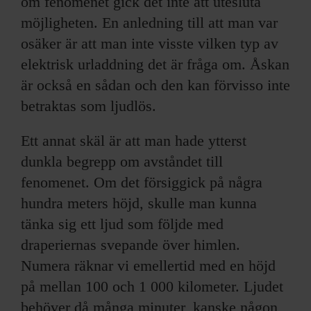
om fenomenet gick det inte att utesluta
möjligheten. En anledning till att man var
osäker är att man inte visste vilken typ av
elektrisk urladdning det är fråga om. Åskan
är också en sådan och den kan förvisso inte
betraktas som ljudlös.
Ett annat skäl är att man hade ytterst
dunkla begrepp om avståndet till
fenomenet. Om det försiggick på några
hundra meters höjd, skulle man kunna
tänka sig ett ljud som följde med
draperiernas svepande över himlen.
Numera räknar vi emellertid med en höjd
på mellan 100 och 1 000 kilometer. Ljudet
behöver då många minuter, kanske någon