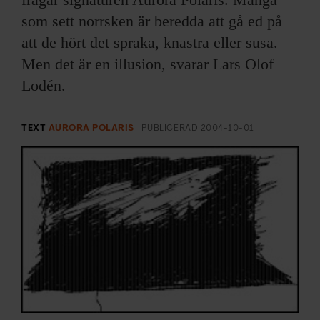
ARKIV & E-TIDNING
som sett norrsken är beredda att gå ed på
att de hört det spraka, knastra eller susa.
LYSSNA/PODD
Men det är en illusion, svarar Lars Olof
EVENEMANG & RESOR
Lodén.
SHOP
TEXT
AURORA POLARIS
PUBLICERAD
2004-10-01
KONTAKTA F&F
SKRIV I F&F
PRENUMERERA PÅ F&F
ANNONSERA I F&F
OM F&F