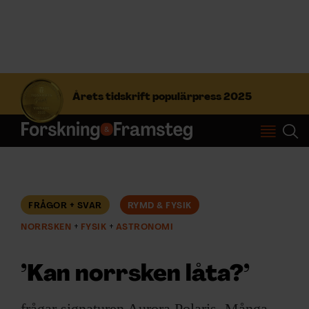
S
ö
Årets tidskrift populärpress 2025
k
e
f
Prenumerera
t
e
r
Logga in
:
FRÅGOR + SVAR
RYMD & FYSIK
NORRSKEN
FYSIK
ASTRONOMI
NYHETSBREV
’Kan norrsken låta?’
ÄMNEN
frågar signaturen Aurora Polaris. Många