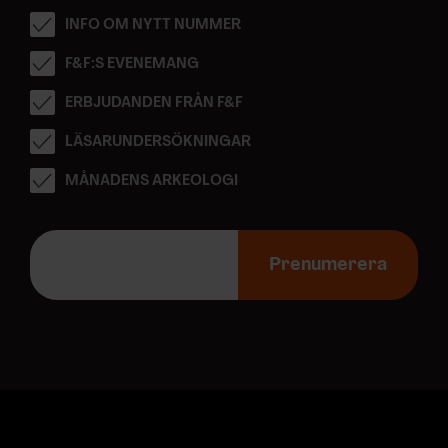
INFO OM NYTT NUMMER
F&F:S EVENEMANG
ERBJUDANDEN FRÅN F&F
LÄSARUNDERSÖKNINGAR
MÅNADENS ARKEOLOGI
E
-
Prenumerera
p
o
s
t
a
d
r