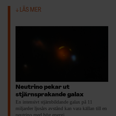
LÄS MER
Neutrino pekar ut
stjärnsprakande galax
En intensivt stjärnbildande
galax på 11
miljarder ljusårs avstånd kan vara källan till en
neutrino med hög energi.