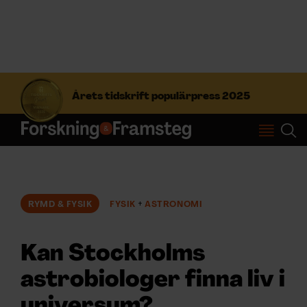
S
ö
Årets tidskrift populärpress 2025
k
e
f
Prenumerera
t
e
r
Logga in
:
RYMD & FYSIK
FYSIK
ASTRONOMI
NYHETSBREV
Kan Stockholms
ÄMNEN
astrobiologer finna liv i
universum?