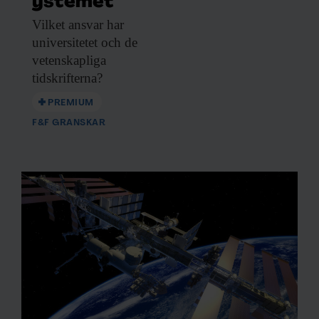
ystemet
Vilket ansvar har
universitetet och de
vetenskapliga
tidskrifterna?
PREMIUM
F&F GRANSKAR