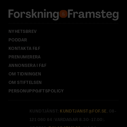
e
s
s
:
NYHETSBREV
PODDAR
KONTAKTA F&F
PRENUMERERA
ANNONSERA I F&F
OM TIDNINGEN
OM STIFTELSEN
PERSONUPPGIFTSPOLICY
KUNDTJÄNST:
KUNDTJANST@FOF.SE
, 08-
121 060 64 (VARDAGAR 8.30–17.00).