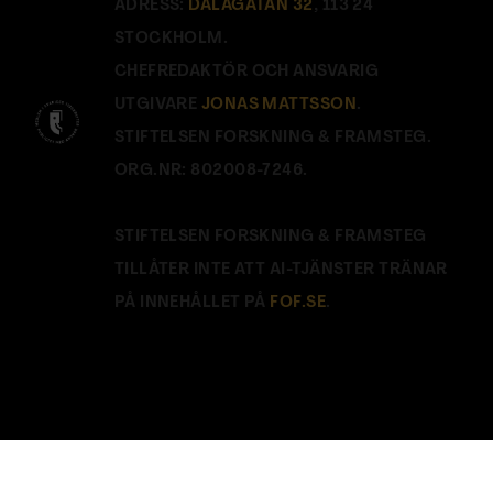
ADRESS:
DALAGATAN 32
, 113 24
STOCKHOLM.
CHEFREDAKTÖR OCH ANSVARIG
UTGIVARE
JONAS MATTSSON
.
STIFTELSEN FORSKNING & FRAMSTEG.
ORG.NR: 802008-7246.
STIFTELSEN FORSKNING & FRAMSTEG
TILLÅTER INTE ATT AI-TJÄNSTER TRÄNAR
PÅ INNEHÅLLET PÅ
FOF.SE
.