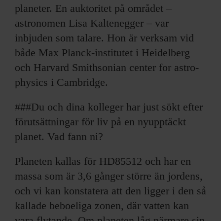
planeter. En auktoritet på området –
astronomen Lisa Kaltenegger – var
inbjuden som talare. Hon är verksam vid
både Max Planck-institutet i Heidelberg
och Harvard Smithsonian center for astro-
physics i Cambridge.
###Du och dina kolleger har just sökt efter
förutsättningar för liv på en nyupptäckt
planet. Vad fann ni?
Planeten kallas för HD85512 och har en
massa som är 3,6 gånger större än jordens,
och vi kan konstatera att den ligger i den så
kallade beboeliga zonen, där vatten kan
vara flytande. Om planeten låg närmare sin