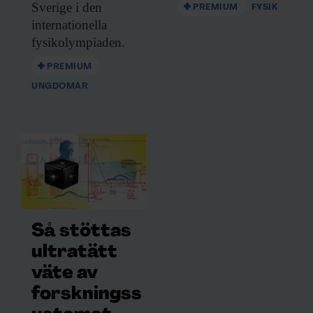
Dessa kan i sin tur kombinera informationen med annan
Sverige i den
PREMIUM
FYSIK
information som du har tillhandahållit eller som de har
internationella
samlat in när du har använt deras tjänster.
fysikolympiaden.
PREMIUM
UNGDOMAR
Så stöttas
ultratätt
väte av
forskningss