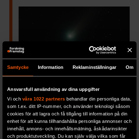
Samtycke
Information
Reklaminställningar
Om
Vad har format kometernas
banor?
Ansvarsfull användning av dina uppgifter
Astronomen Hans Rickman
presenterar en ny
Vi och
våra 1022 partners
behandlar din personliga data,
hypotes om Oorts moln.
som t.ex. ditt IP-nummer, och använder teknologi såsom
cookies för att lagra och få tillgång till information på din
RYMD & FYSIK
enhet för att kunna tillhandahålla personliga annonser och
innehåll, annons- och innehållsmätning, åskådarinsikter
och produktutveckling. Du kan själv välja vilka som får