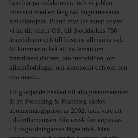
ARKIV & E-TIDNING
bäst här på redaktionen, och vi jobbar
intensivt med en lång rad högintressanta
LYSSNA/PODD
artikelprojekt. Bland mycket annat knyter
vi an till vinter-OS, till Stockholms 750-
EVENEMANG & RESOR
årsjubileum och till höstens allmänna val.
Vi kommer också att ha teman om
SHOP
framtidens datorer, om medeltiden, om
klimatändringar, om astronomi och om den
KONTAKTA F&F
nya maten.
SKRIV I F&F
Ett glädjande besked till alla prenumeranter
är att Forskning & Framsteg sänker
PRENUMERERA PÅ F&F
abonnemangspriset år 2002, tack vare att
ANNONSERA I F&F
tidskriftsmomsen från årsskiftet anpassas
till dagstidningarnas lägre nivå. Men
OM F&F