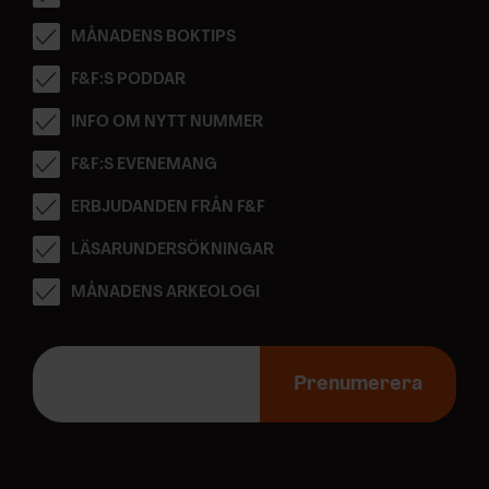
MÅNADENS BOKTIPS
F&F:S PODDAR
INFO OM NYTT NUMMER
F&F:S EVENEMANG
ERBJUDANDEN FRÅN F&F
LÄSARUNDERSÖKNINGAR
MÅNADENS ARKEOLOGI
E
-
Prenumerera
p
o
s
t