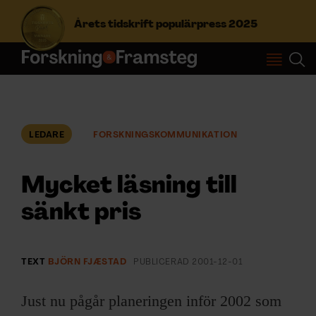
Årets tidskrift populärpress 2025
S
ö
k
e
f
LEDARE
FORSKNINGSKOMMUNIKATION
Prenumerera
t
e
r
Mycket läsning till
Logga in
:
sänkt pris
NYHETSBREV
TEXT
BJÖRN FJÆSTAD
PUBLICERAD
2001-12-01
ÄMNEN
Just nu pågår planeringen inför 2002 som