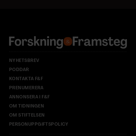
a
d
r
e
s
s
:
NYHETSBREV
PODDAR
KONTAKTA F&F
PRENUMERERA
ANNONSERA I F&F
OM TIDNINGEN
OM STIFTELSEN
PERSONUPPGIFTSPOLICY