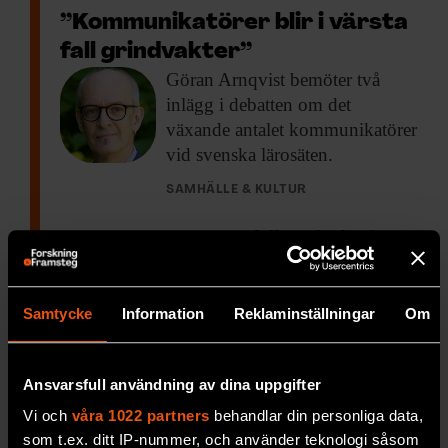
”Kommunikatörer blir i värsta
fall grindvakter”
Göran Arnqvist bemöter
två
inlägg i debatten om det
växande antalet kommunikatörer
vid svenska lärosäten.
SAMHÄLLE & KULTUR
Ulrika Björkstén
FORSKARKOMMENTAR
”Diskutera
kommunikatörernas
Samtycke
Information
Reklaminställningar
Om
arbetsuppgifter i stället för
deras antal!”
Ansvarsfull användning av dina uppgifter
Kommunikatörer kan skapa
en
bättre dialog mellan forskning
Vi och
våra 1022 partners
behandlar din personliga data,
och det omgivande samhället,
som t.ex. ditt IP-nummer, och använder teknologi såsom