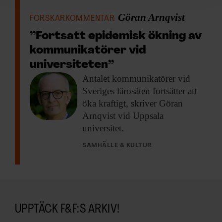
för sociala medier och analysera vår trafik. Vi
vidarebefordrar även sådana identifierare och annan
Göran Arnqvist
FORSKARKOMMENTAR
information från din enhet till de sociala medier och
”Fortsatt epidemisk ökning av
annons- och analysföretag som vi samarbetar med.
kommunikatörer vid
Dessa kan i sin tur kombinera informationen med annan
information som du har tillhandahållit eller som de har
universiteten”
samlat in när du har använt deras tjänster.
Antalet kommunikatörer vid
Sveriges lärosäten fortsätter att
öka kraftigt, skriver Göran
Arnqvist vid Uppsala
universitet.
SAMHÄLLE & KULTUR
UPPTÄCK F&F:S ARKIV!