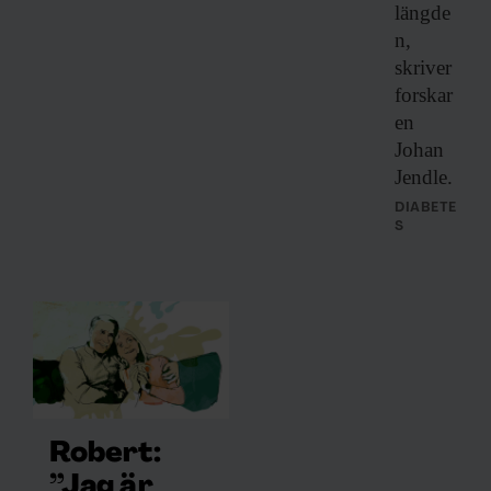
längde
n,
skriver
forskar
en
Johan
Jendle.
DIABETE
S
Robert:
”Jag är