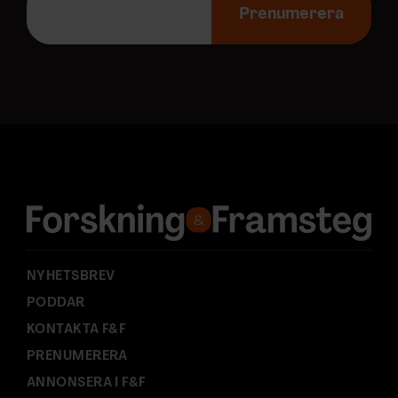
-
Prenumerera
p
o
s
t
a
d
r
e
s
s
:
NYHETSBREV
PODDAR
KONTAKTA F&F
PRENUMERERA
ANNONSERA I F&F