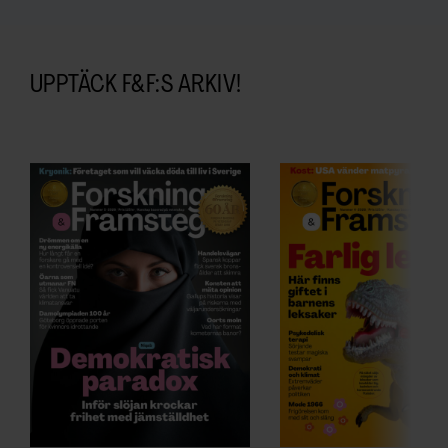
UPPTÄCK F&F:S ARKIV!