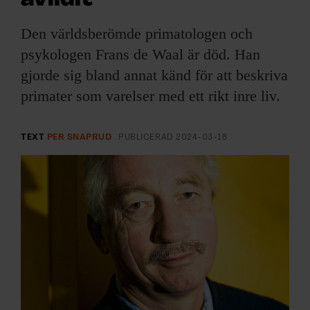
ARKIV & E-TIDNING
Den världsberömde primatologen och
LYSSNA/PODD
psykologen Frans de Waal är död. Han
gjorde sig bland annat känd för att beskriva
EVENEMANG & RESOR
primater som varelser med ett rikt inre liv.
SHOP
TEXT
PER SNAPRUD
PUBLICERAD
2024-03-18
KONTAKTA F&F
SKRIV I F&F
PRENUMERERA PÅ F&F
ANNONSERA I F&F
OM F&F