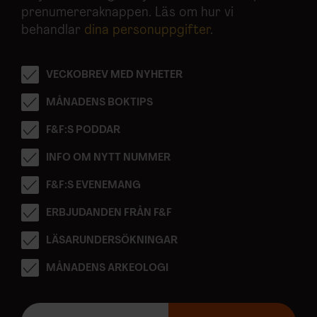
prenumereraknappen. Läs om hur vi
behandlar
dina personuppgifter
.
VECKOBREV MED NYHETER
MÅNADENS BOKTIPS
F&F:S PODDAR
INFO OM NYTT NUMMER
F&F:S EVENEMANG
ERBJUDANDEN FRÅN F&F
LÄSARUNDERSÖKNINGAR
MÅNADENS ARKEOLOGI
E