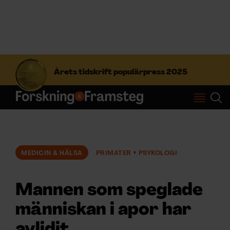
S
ö
Årets tidskrift populärpress 2025
k
e
f
Prenumerera
t
e
r
Logga in
:
MEDICIN & HÄLSA
PRIMATER
PSYKOLOGI
NYHETSBREV
Mannen som speglade
ÄMNEN
människan i apor har
avlidit