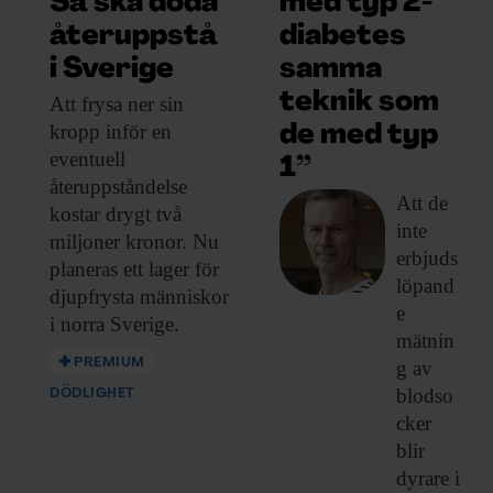
med typ 2-
Så ska döda
diabetes
återuppstå
samma
i Sverige
teknik som
Att frysa ner
sin
kropp inför en
de med typ
eventuell
1”
återuppståndelse
Att de
kostar drygt två
inte
miljoner kronor. Nu
erbjuds
planeras ett lager för
löpand
djupfrysta människor
e
i norra Sverige.
mätnin
PREMIUM
g av
blodso
DÖDLIGHET
cker
blir
dyrare i