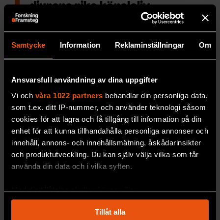
djurens rika känsloliv
Inga känslor är
unika för vår art. Glädje, sorg,
stolthet och hat återfinns hos många andra
djur. Genom att studera djurens känsloliv kan
Samtycke
Information
Reklaminställningar
Om
vi förstå oss själva bättre, menar forskaren och
författaren Frans de Waal.
Ansvarsfull användning av dina uppgifter
PREMIUM
MILJÖ & KLIMAT
Vi och
våra 1022 partners
behandlar din personliga data,
som t.ex. ditt IP-nummer, och använder teknologi såsom
cookies för att lagra och få tillgång till information på din
enhet för att kunna tillhandahålla personliga annonser och
innehåll, annons- och innehållsmätning, åskådarinsikter
och produktutveckling. Du kan själv välja vilka som får
använda din data och i vilka syften.
Med din tillåtelse skulle vi även vilja:
Samla in information om din geografiska plats
Tillåt alla
som kan ha en noggrannhet på upp till flera meter