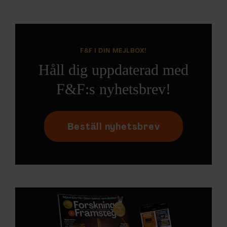
F&F I DIN MEJLBOX!
Håll dig uppdaterad med
F&F:s nyhetsbrev!
Beställ nyhetsbrev