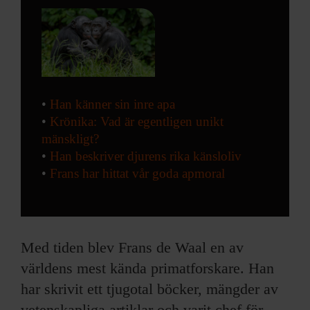
•
Han känner sin inre apa
•
Krönika: Vad är egentligen unikt
mänskligt?
•
Han beskriver djurens rika känsloliv
•
Frans har hittat vår goda apmoral
Med tiden blev Frans de Waal en av
världens mest kända primatforskare. Han
har skrivit ett tjugotal böcker, mängder av
vetenskapliga artiklar och varit chef för