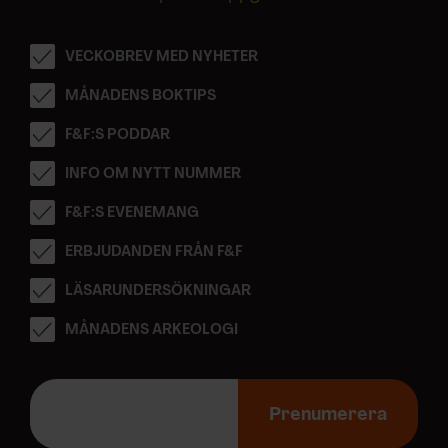
VECKOBREV MED NYHETER
MÅNADENS BOKTIPS
F&F:S PODDAR
INFO OM NYTT NUMMER
F&F:S EVENEMANG
ERBJUDANDEN FRÅN F&F
LÄSARUNDERSÖKNINGAR
MÅNADENS ARKEOLOGI
E
-
Prenumerera
p