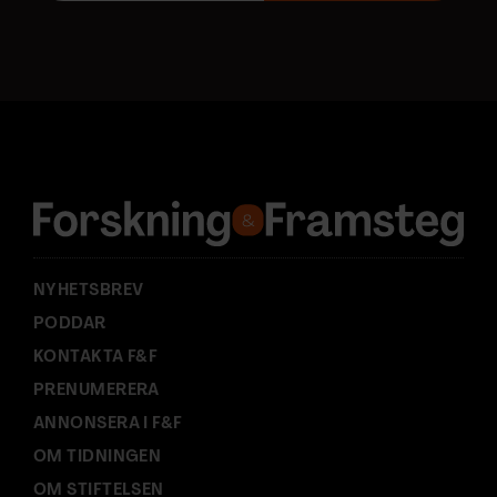
o
s
t
a
d
r
e
s
s
:
NYHETSBREV
PODDAR
KONTAKTA F&F
PRENUMERERA
ANNONSERA I F&F
OM TIDNINGEN
OM STIFTELSEN