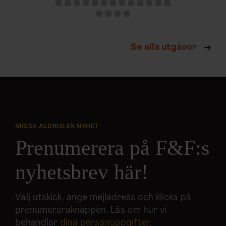
Se alla utgåvor
MISSA ALDRIG EN NYHET
Prenumerera på F&F:s
nyhetsbrev här!
Välj utskick, ange mejladress och klicka på
prenumereraknappen. Läs om hur vi
behandlar
dina personuppgifter
.