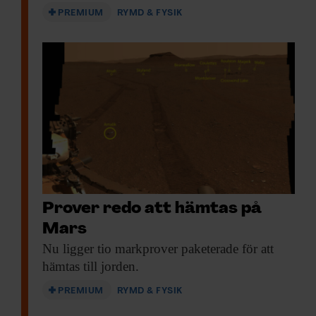
vidarebefordrar även sådana identifierare och annan
PREMIUM
RYMD & FYSIK
information från din enhet till de sociala medier och
annons- och analysföretag som vi samarbetar med.
Dessa kan i sin tur kombinera informationen med annan
information som du har tillhandahållit eller som de har
samlat in när du har använt deras tjänster.
Prover redo att hämtas på
Mars
Nu ligger tio
markprover paketerade för att
hämtas till jorden.
PREMIUM
RYMD & FYSIK