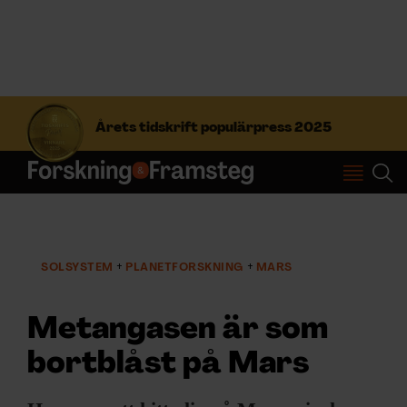
S
ö
Årets tidskrift populärpress 2025
k
e
f
Prenumerera
t
e
r
Logga in
:
SOLSYSTEM
PLANETFORSKNING
MARS
NYHETSBREV
Metangasen är som
bortblåst på Mars
ÄMNEN