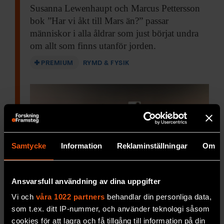
Susanna Lewenhaupt och
Marcus Pettersson
bok ”Har vi åkt till Mars än?” passar
människor i alla åldrar som just börjat undra
om allt som finns utanför jorden.
PREMIUM
RYMD & FYSIK
Samtycke
Information
Reklaminställningar
Om
Ansvarsfull användning av dina uppgifter
Vi och
våra 1022 partners
behandlar din personliga data,
Tecken på liv på Mars – men
som t.ex. ditt IP-nummer, och använder teknologi såsom
har vi hört det förut?
cookies för att lagra och få tillgång till information på din