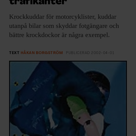
trafikanter
ARKIV & E-TIDNING
Krockkuddar för motorcyklister, kuddar
LYSSNA/PODD
utanpå bilar som skyddar fotgängare och
bättre krockdockor är några exempel.
EVENEMANG & RESOR
SHOP
TEXT
HÅKAN BORGSTRÖM
PUBLICERAD
2002-04-01
KONTAKTA F&F
SKRIV I F&F
PRENUMERERA PÅ F&F
ANNONSERA I F&F
OM F&F