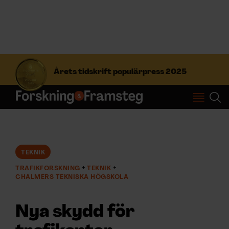
S
ö
Årets tidskrift populärpress 2025
k
e
f
Prenumerera
t
e
r
Logga in
:
TEKNIK
TRAFIKFORSKNING
TEKNIK
NYHETSBREV
CHALMERS TEKNISKA HÖGSKOLA
ÄMNEN
Nya skydd för