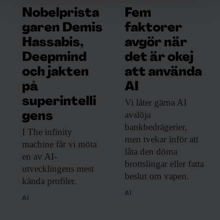
och annonserna till användarna, tillhandahålla funktioner
Nobelprista
Fem
för sociala medier och analysera vår trafik. Vi
garen Demis
faktorer
vidarebefordrar även sådana identifierare och annan
Hassabis,
avgör när
information från din enhet till de sociala medier och
annons- och analysföretag som vi samarbetar med.
Deepmind
det är okej
Dessa kan i sin tur kombinera informationen med annan
och jakten
att använda
information som du har tillhandahållit eller som de har
på
AI
samlat in när du har använt deras tjänster.
superintelli
Vi låter gärna
AI
avslöja
gens
bankbedrägerier,
I The infinity
men tvekar inför att
machine får vi möta
låta den döma
en av AI-
brottslingar eller fatta
utvecklingens mest
beslut om vapen.
kända profiler.
AI
AI