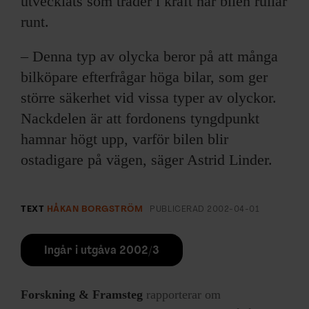
utvecklats som träder i kraft när bilen rullar
runt.
– Denna typ av olycka beror på att många
bilköpare efterfrågar höga bilar, som ger
större säkerhet vid vissa typer av olyckor.
Nackdelen är att fordonens tyngdpunkt
hamnar högt upp, varför bilen blir
ostadigare på vägen, säger Astrid Linder.
TEXT
HÅKAN BORGSTRÖM
PUBLICERAD
2002-04-01
Ingår i utgåva 2002/3
Forskning & Framsteg
rapporterar om