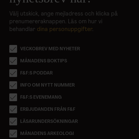
Välj utskick, ange mejladress och klicka på
prenumereraknappen. Läs om hur vi
behandlar
dina personuppgifter
.
VECKOBREV MED NYHETER
MÅNADENS BOKTIPS
F&F:S PODDAR
INFO OM NYTT NUMMER
F&F:S EVENEMANG
ERBJUDANDEN FRÅN F&F
LÄSARUNDERSÖKNINGAR
MÅNADENS ARKEOLOGI