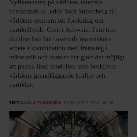
ARKIV & E-TIDNING
Nyfikenheten på världens innersta
beståndsdelar ledde Sara Strandberg till
LYSSNA/PODD
världens centrum för forskning om
partikelfysik: Cern i Schweiz. I sin text
EVENEMANG & RESOR
skildrar hon hur tusentals människors
arbete i kombination med framsteg i
SHOP
mätteknik och datorer har gjort det möjligt
att pussla ihop modellen som beskriver
KONTAKTA F&F
världens grundläggande krafter och
SKRIV I F&F
partiklar.
PRENUMERERA PÅ F&F
TEXT
SARA STRANDBERG
PUBLICERAD
2020-08-08
ANNONSERA I F&F
OM F&F