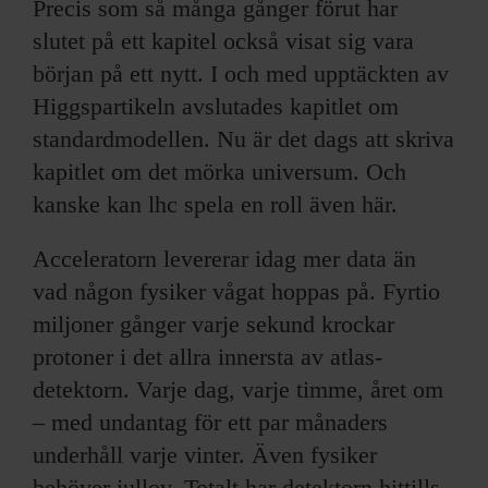
Precis som så många gånger förut har
slutet på ett kapitel också visat sig vara
början på ett nytt. I och med upptäckten av
Higgspartikeln avslutades kapitlet om
standardmodellen. Nu är det dags att skriva
kapitlet om det mörka universum. Och
kanske kan lhc spela en roll även här.
Acceleratorn levererar idag mer data än
vad någon fysiker vågat hoppas på. Fyrtio
miljoner gånger varje sekund krockar
protoner i det allra innersta av atlas-
detektorn. Varje dag, varje timme, året om
– med undantag för ett par månaders
underhåll varje vinter. Även fysiker
behöver jullov. Totalt har detektorn hittills