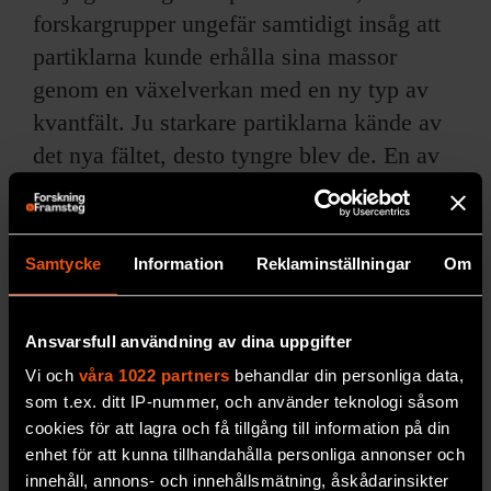
forskargrupper ungefär samtidigt insåg att
partiklarna kunde erhålla sina massor
genom en växelverkan med en ny typ av
kvantfält. Ju starkare partiklarna kände av
det nya fältet, desto tyngre blev de. En av
forskarna, som sedermera har fått namnge
fältet och den tillhörande partikeln, var
Peter Higgs.
Samtycke
Information
Reklaminställningar
Om
Men precis som med kvarkmodellen var
Higgsmekanismen bara en teoretisk
Ansvarsfull användning av dina uppgifter
konstruktion, om än vacker och tilltalande.
Vi och
våra 1022 partners
behandlar din personliga data,
som t.ex. ditt IP-nummer, och använder teknologi såsom
Huruvida den hade något med verkligheten
cookies för att lagra och få tillgång till information på din
att göra eller inte kunde bara besvaras av
enhet för att kunna tillhandahålla personliga annonser och
de experimentella fysikerna. De trädde in
innehåll, annons- och innehållsmätning, åskådarinsikter