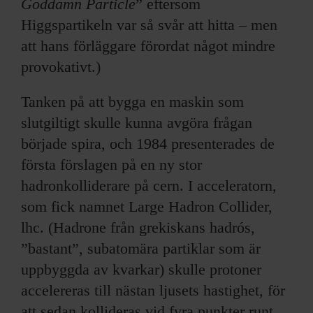
Goddamn Particle
” eftersom
annons- och analysföretag som vi samarbetar med.
Dessa kan i sin tur kombinera informationen med annan
Higgspartikeln var så svår att hitta – men
information som du har tillhandahållit eller som de har
att hans förläggare förordat något mindre
samlat in när du har använt deras tjänster.
provokativt.)
Tanken på att bygga en maskin som
slutgiltigt skulle kunna avgöra frågan
började spira, och 1984 presenterades de
första förslagen på en ny stor
hadronkolliderare på cern. I acceleratorn,
som fick namnet Large Hadron Collider,
lhc. (Hadrone från grekiskans hadrós,
”bastant”, subatomära partiklar som är
uppbyggda av kvarkar) skulle protoner
accelereras till nästan ljusets hastighet, för
att sedan kollideras vid fyra punkter runt