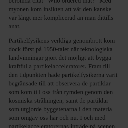
berömda citat ”Who ordered that?” Med
myonen kom insikten att världen kanske
var långt mer komplicerad än man dittills
anat.
Partikelfysikens verkliga genombrott kom
dock först på 1950-talet när teknologiska
landvinningar gjort det möjligt att bygga
kraftfulla partikelacceleratorer. Fram till
den tidpunkten hade partikelfysikerna varit
begränsade till att observera de partiklar
som kom till oss från rymden genom den
kosmiska strålningen, samt de partiklar
som utgjorde byggstenarna i den materia
som omgav oss här och nu. I och med
partikelacceleratorernas inträde på scenen