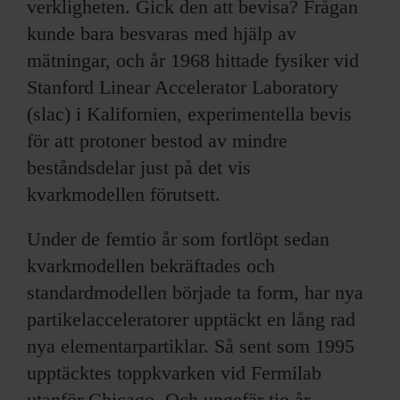
verkligheten. Gick den att bevisa? Frågan
kunde bara besvaras med hjälp av
mätningar, och år 1968 hittade fysiker vid
Stanford Linear Accelerator Laboratory
(slac) i Kalifornien, experimentella bevis
för att protoner bestod av mindre
beståndsdelar just på det vis
kvarkmodellen förutsett.
Under de femtio år som fortlöpt sedan
kvarkmodellen bekräftades och
standardmodellen började ta form, har nya
partikelacceleratorer upptäckt en lång rad
nya elementarpartiklar. Så sent som 1995
upptäcktes toppkvarken vid Fermilab
utanför Chicago. Och ungefär tio år