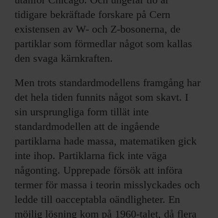
tidigare bekräftade forskare på Cern
existensen av W- och Z-bosonerna, de
partiklar som förmedlar något som kallas
den svaga kärnkraften.
Men trots standardmodellens framgång har
det hela tiden funnits något som skavt. I
sin ursprungliga form tillät inte
standardmodellen att de ingående
partiklarna hade massa, matematiken gick
inte ihop. Partiklarna fick inte väga
någonting. Upprepade försök att införa
termer för massa i teorin misslyckades och
ledde till oacceptabla oändligheter. En
möjlig lösning kom på 1960-talet, då flera