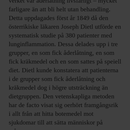
verket var åderlåtning livsfarligt – mycket
farligare än att bli helt utan behandling.
Detta uppdagades först år 1849 då den
österrikiske läkaren Joseph Dietl utförde en
systematisk studie på 380 patienter med
lunginflammation. Dessa delades upp i tre
grupper, en som fick åderlåtning, en som
fick kräkmedel och en som sattes på speiell
diet. Dietl kunde konstatera att patienterna
i de grupper som fick åderlåtning och
kräkmedel dog i högre utsträckning än
dietgruppen. Den vetenskapliga metoden
har de facto visat sig oerhört framgångsrik
i allt från att hitta botemedel mot
sjukdomar till att sätta människor på