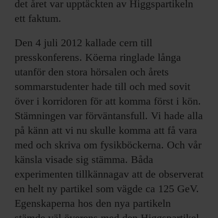
det året var upptäckten av Higgspartikeln
ett faktum.
Den 4 juli 2012 kallade cern till
presskonferens. Köerna ringlade långa
utanför den stora hörsalen och årets
sommarstudenter hade till och med sovit
över i korridoren för att komma först i kön.
Stämningen var förväntansfull. Vi hade alla
på känn att vi nu skulle komma att få vara
med och skriva om fysikböckerna. Och vår
känsla visade sig stämma. Båda
experimenten tillkännagav att de observerat
en helt ny partikel som vägde ca 125 GeV.
Egenskaperna hos den nya partikeln
stämde väl överens med den Higgspartikel