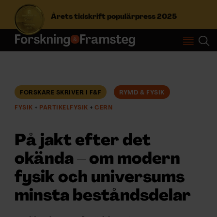
Årets tidskrift populärpress 2025
S
ö
k
e
f
FORSKARE SKRIVER I F&F
RYMD & FYSIK
Prenumerera
t
FYSIK
PARTIKELFYSIK
CERN
e
r
Logga in
:
På jakt efter det
okända – om modern
NYHETSBREV
fysik och universums
ÄMNEN
minsta beståndsdelar