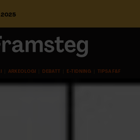
s 2025
S
ö
k
e
f
t
e
r
I
ARKEOLOGI
DEBATT
E-TIDNING
TIPSA F&F
: