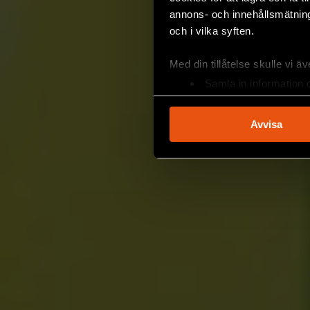
annons- och innehållsmätning
och i vilka syften.
Med din tillåtelse skulle vi äve
Samla in information 
Identifiera din enhet 
Ta reda på mer om hur dina pe
Avvisa
eller dra tillbaka ditt samtyc
Vi använder enhetsidentifierar
sociala medier och analysera 
till de sociala medier och a
med annan information som du 