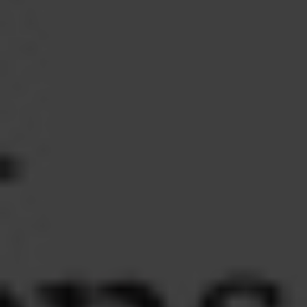
EVENEMANG & RESOR
SHOP
KONTAKTA F&F
SKRIV I F&F
PRENUMERERA PÅ F&F
ANNONSERA I F&F
OM F&F