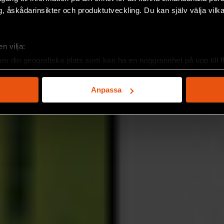
, åskådarinsikter och produktutveckling. Du kan själv välja vilk
n vilja:
om din geografiska plats som kan ha en noggrannhet på upp till f
genom att aktivt skanna den för specifika kännetecken (fingeravt
rsonliga uppgifter behandlas och ställ in dina preferenser i
deta
Anpassa
ke när som helst från cookie-förklaringen.
e för att anpassa innehållet och annonserna till användarna, tillh
vår trafik. Vi vidarebefordrar även sådana identifierare och anna
nnons- och analysföretag som vi samarbetar med. Dessa kan i sin
har tillhandahållit eller som de har samlat in när du har använt 