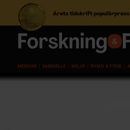
Årets tidskrift populärpres
Prenumerera
Logga in
MEDICIN
SAMHÄLLE
MILJÖ
RYMD & FYSIK
A
NYHETSBREV
ÄMNEN
ARKIV & E-TIDNING
LYSSNA/PODD