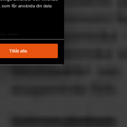
a som får använda din data
lera meter
ryck)
ljsektionen
. Du kan ändra
Tillåt alla
andahålla funktioner för
n information från din enhet
 tur kombinera informationen
deras tjänster.