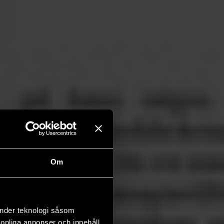
Om
änder teknologi såsom
rsonliga annonser och innehåll,