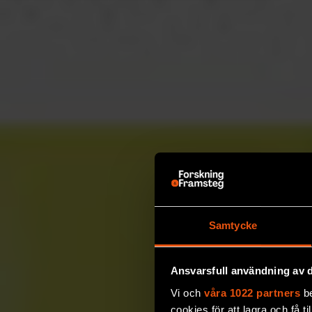
Samtycke
Ansvarsfull användning av d
Vi och
våra 1022 partners
be
cookies för att lagra och få t