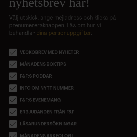
nyhetsbrev här!
Välj utskick, ange mejladress och klicka på
prenumereraknappen. Läs om hur vi
behandlar
dina personuppgifter
.
VECKOBREV MED NYHETER
MÅNADENS BOKTIPS
F&F:S PODDAR
INFO OM NYTT NUMMER
F&F:S EVENEMANG
ERBJUDANDEN FRÅN F&F
LÄSARUNDERSÖKNINGAR
MÅNADENS ARKEOLOGI