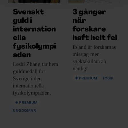
och annonserna till användarna, tillhandahålla funktioner
Svenskt
3 gånger
för sociala medier och analysera vår trafik. Vi
vidarebefordrar även sådana identifierare och annan
guld i
när
information från din enhet till de sociala medier och
internation
forskare
annons- och analysföretag som vi samarbetar med.
ella
haft helt fel
Dessa kan i sin tur kombinera informationen med annan
fysikolympi
Ibland är forskarnas
information som du har tillhandahållit eller som de har
samlat in när du har använt deras tjänster.
misstag mer
aden
spektakulära än
Leshi Zhang tar
hem
vanligt.
guldmedalj för
Sverige i den
PREMIUM
FYSIK
internationella
fysikolympiaden.
PREMIUM
UNGDOMAR