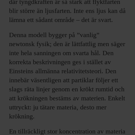
där tyngdkraften är så stark att flyktfarten
blir större än ljusfarten. Inte ens ljus kan då
lämna ett sådant område – det är svart.
Denna modell bygger på ”vanlig”
newtonsk fysik; den är lättfattlig men säger
inte hela sanningen om svarta hål. Den
korrekta beskrivningen ges i stället av
Einsteins allmänna relativitetsteori. Den
innebär väsentligen att partiklar följer ett
slags räta linjer genom en krökt rumtid och
att krökningen bestäms av materien. Enkelt
uttryckt: ju tätare materia, desto mer
krökning.
En tillräckligt stor koncentration av materia