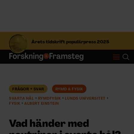
S
ö
Årets tidskrift populärpress 2025
k
e
f
Prenumerera
t
e
r
Logga in
:
FRÅGOR + SVAR
RYMD & FYSIK
SVARTA HÅL
RYMDFYSIK
LUNDS UNIVERSITET
NYHETSBREV
FYSIK
ALBERT EINSTEIN
ÄMNEN
Vad händer med