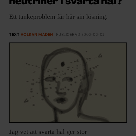
neutriner i svarta hål?
ARKIV & E-TIDNING
Ett tankeproblem får här sin lösning.
LYSSNA/PODD
EVENEMANG & RESOR
TEXT
VOLKAN MADEN
PUBLICERAD
2003-03-01
SHOP
KONTAKTA F&F
SKRIV I F&F
PRENUMERERA PÅ F&F
ANNONSERA I F&F
Jag vet att svarta hål ger stor
OM F&F