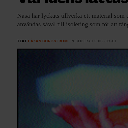
EVENEMANG & RESOR
Nasa har lyckats tillverka ett material som t
SHOP
användas såväl till isolering som för att f
KONTAKTA F&F
TEXT
HÅKAN BORGSTRÖM
PUBLICERAD
2002-09-01
SKRIV I F&F
PRENUMERERA PÅ F&F
ANNONSERA I F&F
OM F&F