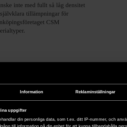
nske inte med fullt så låg densitet
jälvklara tillämpningar för
Linköpingsföretaget CSM
rialtyper.
e forskningsresultat och om pågående forskning.
Information
Reklaminställningar
66 och drivs utan vinstsyfte.
ina uppgifter
handlar din personliga data, som t.ex. ditt IP-nummer, och anv
illgång till information på din enhet för att kunna tillhandahålla pe