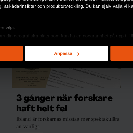
, åskådarinsikter och produktutveckling. Du kan själv välja vilk
n vilja:
om din geografiska plats som kan ha en noggrannhet på upp till f
genom att aktivt skanna den för specifika kännetecken (fingeravt
rsonliga uppgifter behandlas och ställ in dina preferenser i
deta
Anpassa
ke när som helst från cookie-förklaringen.
e för att anpassa innehållet och annonserna till användarna, tillh
vår trafik. Vi vidarebefordrar även sådana identifierare och anna
nnons- och analysföretag som vi samarbetar med. Dessa kan i sin
har tillhandahållit eller som de har samlat in när du har använt 
3 gånger när forskare
haft helt fel
Ibland är forskarnas
misstag mer spektakulära
än vanligt.