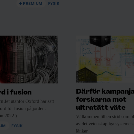
PREMIUM
FYSIK
Därför kampanj
d i fusion
forskarna mot
rn Jet utanför
Oxford har satt
ultratätt väte
kord för fusion på jorden.
rån 2022.)
Välkommen till en
strid som bl
av det vetenskapliga systemets
IUM
FYSIK
länkar.