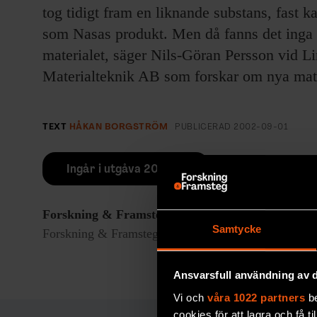
tog tidigt fram en liknande substans, fast ka
som Nasas produkt. Men då fanns det inga s
materialet, säger Nils-Göran Persson vid 
Materialteknik AB som forskar om nya mate
TEXT
HÅKAN BORGSTRÖM
PUBLICERAD
2002-09-01
Ingår i utgåva 2002/6
Forskning & Framsteg
rapporterar om fackgranskad
Samtycke
Forskning & Framsteg har bevakat vetenskap sedan 19
Ansvarsfull användning av d
Vi och
våra 1022 partners
be
cookies för att lagra och få t