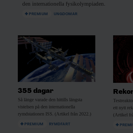
den internationella fysikolympiaden.
PREMIUM
UNGDOMAR
355 dagar
Rekor
Så länge varade
den hittills längsta
Testreakto
vistelsen på den internationella
ett nytt re
rymdstationen ISS. (Artikel från 2022.)
(Artikel f
PREMIUM
RYMDFART
PREM