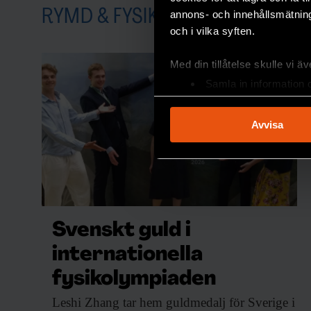
RYMD & FYSIK
annons- och innehållsmätning
och i vilka syften.
Med din tillåtelse skulle vi äve
Samla in information 
Identifiera din enhet 
Ta reda på mer om hur dina pe
Avvisa
eller dra tillbaka ditt samtyc
Vi använder enhetsidentifierar
sociala medier och analysera 
till de sociala medier och a
med annan information som du 
Svenskt guld i
internationella
fysikolympiaden
Leshi Zhang tar
hem guldmedalj för Sverige i