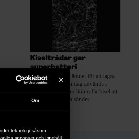
Kiseltrådar ger
superbatteri
Kisel är det
bästa ämnet för att lagra
litium­joner, men i dag an­vänds i
stället kol eftersom litium får kisel att
svälla och spricka sönder.
Om
TEKNIK
änder teknologi såsom
rsonliga annonser och innehåll,