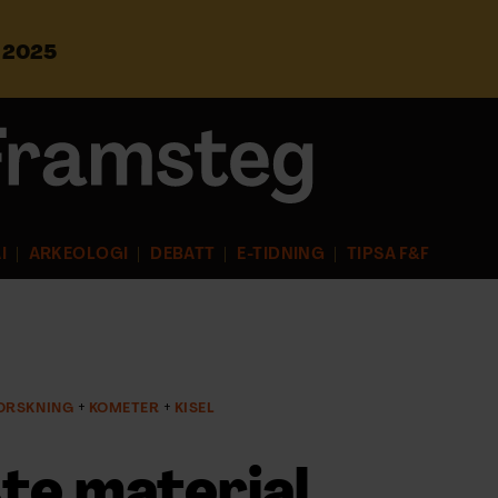
s 2025
S
ö
k
e
f
t
e
r
I
ARKEOLOGI
DEBATT
E-TIDNING
TIPSA F&F
:
ORSKNING
KOMETER
KISEL
te material