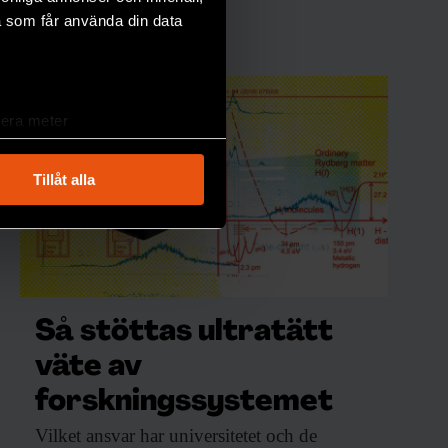
a som får använda din data
lera meter
ryck)
ljsektionen
. Du kan ändra
Tillåt alla
andahålla funktioner för
n information från din enhet
 tur kombinera informationen
deras tjänster.
Så stöttas ultratätt
väte av
forskningssystemet
Vilket ansvar har
universitetet och de