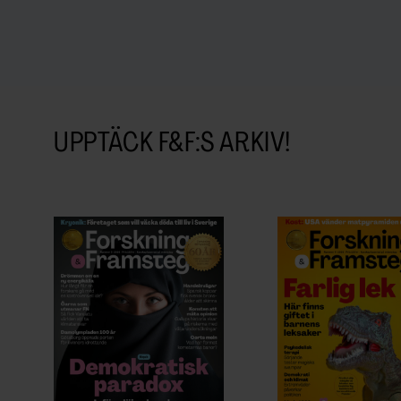
UPPTÄCK F&F:S ARKIV!