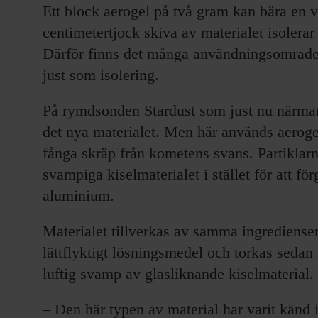
Ett block aerogel på två gram kan bära en v
centimetertjock skiva av materialet isolera
Därför finns det många användningsområden 
just som isolering.
På rymdsonden Stardust som just nu närmar
det nya materialet. Men här används aerogel
fånga skräp från kometens svans. Partiklarna
svampiga kiselmaterialet i stället för att fö
aluminium.
Materialet tillverkas av samma ingrediense
lättflyktigt lösningsmedel och torkas sedan i
luftig svamp av glasliknande kiselmaterial.
– Den här typen av material har varit känd 