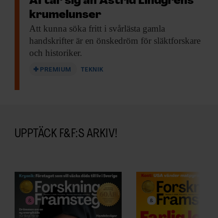
AI tar sig an Astrid Lindgrens
krumelunser
Att kunna söka
fritt i svårlästa gamla
handskrifter är en önskedröm för släktforskare
och historiker.
PREMIUM
TEKNIK
UPPTÄCK F&F:S ARKIV!