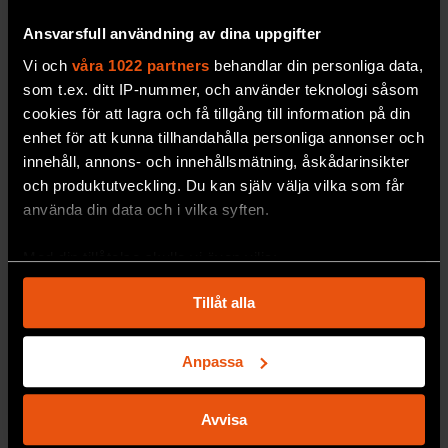
Ansvarsfull användning av dina uppgifter
Romaner om översvämningar
Vi och
våra 1022 partners
behandlar din personliga data,
skildrar klimatkrisen
som t.ex. ditt IP-nummer, och använder teknologi såsom
cookies för att lagra och få tillgång till information på din
Klimatförändringar blir konkreta
i
enhet för att kunna tillhandahålla personliga annonser och
skönlitteratur, menar litteraturvetaren Malin
innehåll, annons- och innehållsmätning, åskådarinsikter
Löf Nyqvist som har skrivit en avhandling på
och produktutveckling. Du kan själv välja vilka som får
ämnet.
använda din data och i vilka syften.
PREMIUM
SAMHÄLLE & KULTUR
Med din tillåtelse skulle vi även vilja:
Samla in information om din geografiska plats
Tillåt alla
som kan ha en noggrannhet på upp till flera meter
Identifiera din enhet genom att aktivt skanna den
för specifika kännetecken (fingeravtryck)
Anpassa
Ta reda på mer om hur dina personliga uppgifter
behandlas och ställ in dina preferenser i
detaljsektionen
.
Avvisa
Du kan ändra eller dra tillbaka ditt samtycke när som