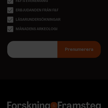
F&F:S EVENEMANG
ERBJUDANDEN FRÅN F&F
LÄSARUNDERSÖKNINGAR
MÅNADENS ARKEOLOGI
E
-
Prenumerera
p
o
s
t
a
d
r
e
s
s