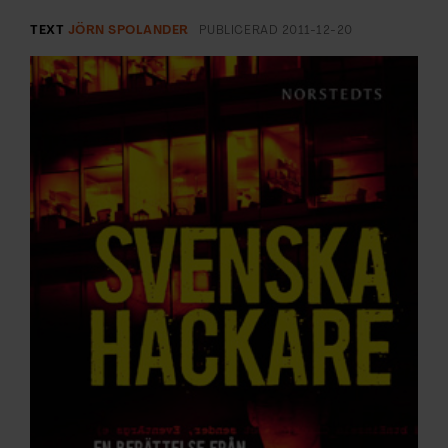
ARKIV & E-TIDNING
TEXT
JÖRN SPOLANDER
PUBLICERAD
2011-12-20
LYSSNA/PODD
EVENEMANG & RESOR
SHOP
KONTAKTA F&F
SKRIV I F&F
PRENUMERERA PÅ F&F
ANNONSERA I F&F
OM F&F