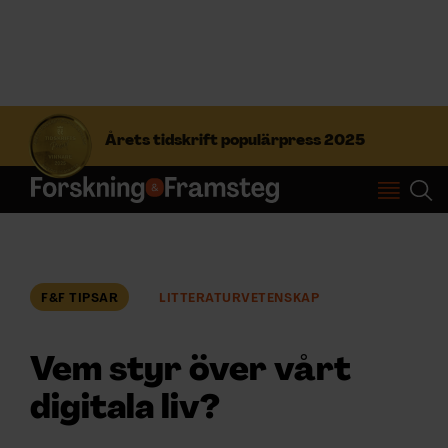
S
ö
Årets tidskrift populärpress 2025
k
e
f
Prenumerera
t
e
r
Logga in
:
F&F TIPSAR
LITTERATURVETENSKAP
NYHETSBREV
Vem styr över vårt
ÄMNEN
digitala liv?