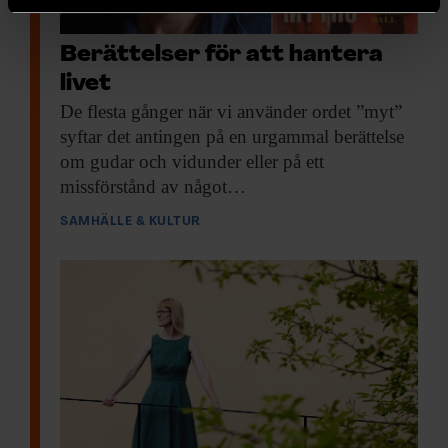
helst från cookie-förklaringen.
Berättelser för att hantera
Vi använder enhetsidentifierare för att anpassa innehållet
och annonserna till användarna, tillhandahålla funktioner
livet
för sociala medier och analysera vår trafik. Vi
De flesta gånger
när vi använder ordet ”myt”
vidarebefordrar även sådana identifierare och annan
syftar det antingen på en urgammal berättelse
information från din enhet till de sociala medier och
om gudar och vidunder eller på ett
annons- och analysföretag som vi samarbetar med.
missförstånd av något…
Dessa kan i sin tur kombinera informationen med annan
SAMHÄLLE & KULTUR
information som du har tillhandahållit eller som de har
samlat in när du har använt deras tjänster.