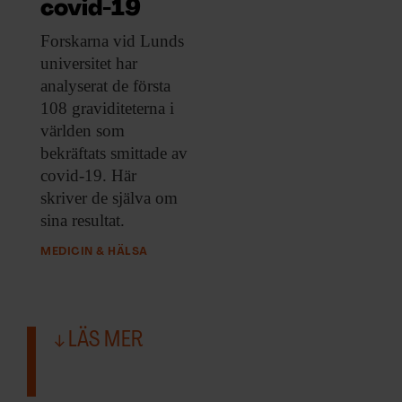
ARKIV & E-TIDNING
covid-19
Forskarna vid Lunds
LYSSNA/PODD
universitet har
analyserat de första
EVENEMANG & RESOR
108 graviditeterna i
världen som
SHOP
bekräftats smittade av
covid-19. Här
skriver de själva om
KONTAKTA F&F
sina resultat.
SKRIV I F&F
MEDICIN & HÄLSA
PRENUMERERA PÅ F&F
LÄS MER
ANNONSERA I F&F
OM F&F