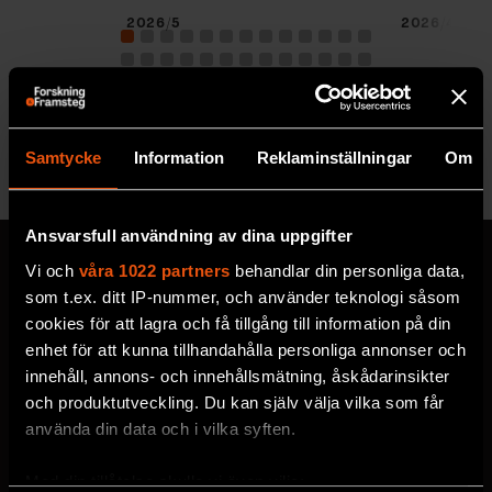
2026/5
2026/4
Se alla utgåvor
Samtycke
Information
Reklaminställningar
Om
Ansvarsfull användning av dina uppgifter
Vi och
våra 1022 partners
behandlar din personliga data,
som t.ex. ditt IP-nummer, och använder teknologi såsom
cookies för att lagra och få tillgång till information på din
MISSA ALDRIG EN NYHET
enhet för att kunna tillhandahålla personliga annonser och
Prenumerera på F&F:s
innehåll, annons- och innehållsmätning, åskådarinsikter
och produktutveckling. Du kan själv välja vilka som får
nyhetsbrev här!
använda din data och i vilka syften.
Med din tillåtelse skulle vi även vilja:
Välj utskick, ange mejladress och klicka på