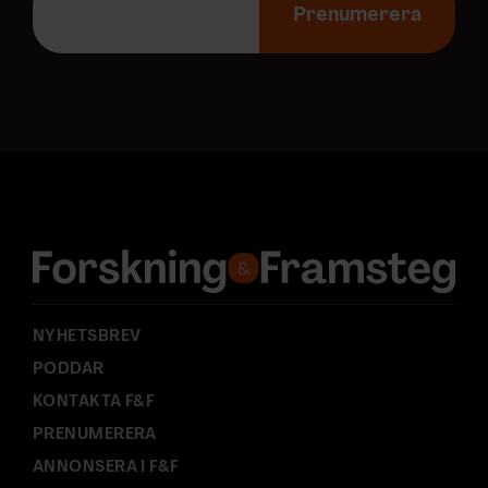
-
Prenumerera
p
o
s
t
a
d
r
e
s
s
:
NYHETSBREV
PODDAR
KONTAKTA F&F
PRENUMERERA
ANNONSERA I F&F