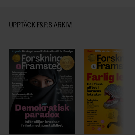
UPPTÄCK F&F:S ARKIV!