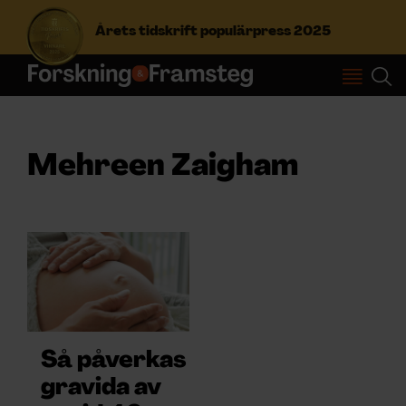
Årets tidskrift populärpress 2025
S
ö
k
e
Mehreen Zaigham
f
Prenumerera
t
e
r
Logga in
:
NYHETSBREV
Så påverkas
ÄMNEN
gravida av