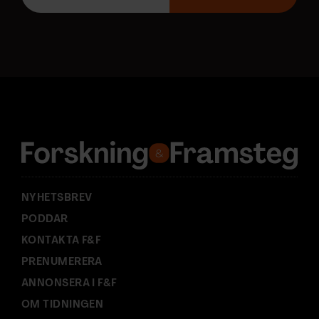
p
o
s
t
a
d
r
e
s
s
:
NYHETSBREV
PODDAR
KONTAKTA F&F
PRENUMERERA
ANNONSERA I F&F
OM TIDNINGEN