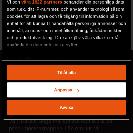
Vi och
våra 1022 partners
behandlar din personliga data,
som t.ex. ditt IP-nummer, och använder teknologi såsom
cookies för att lagra och få tillgång till information på din
enhet för att kunna tillhandahålla personliga annonser och
innehåll, annons- och innehållsmätning, åskådarinsikter
Se alla utgåvor
och produktutveckling. Du kan själv välja vilka som får
använda din data och i vilka syften.
Med din tillåtelse skulle vi även vilja:
Samla in information om din geografiska plats
Tillåt alla
som kan ha en noggrannhet på upp till flera meter
MISSA ALDRIG EN NYHET
Identifiera din enhet genom att aktivt skanna den
Prenumerera på F&F:s
för specifika kännetecken (fingeravtryck)
Anpassa
Ta reda på mer om hur dina personliga uppgifter
nyhetsbrev här!
behandlas och ställ in dina preferenser i
detaljsektionen
.
Avvisa
Du kan ändra eller dra tillbaka ditt samtycke när som
helst från cookie-förklaringen.
Välj utskick, ange mejladress och klicka på
prenumereraknappen. Läs om hur vi
Vi använder enhetsidentifierare för att anpassa innehållet