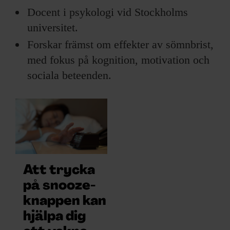
ARKIV & E-TIDNING
Docent i psykologi vid Stockholms
universitet.
LYSSNA/PODD
Forskar främst om effekter av sömnbrist,
EVENEMANG & RESOR
med fokus på kognition, motivation och
sociala beteenden.
SHOP
KONTAKTA F&F
SKRIV I F&F
PRENUMERERA PÅ F&F
Att trycka
på snooze-
ANNONSERA I F&F
knappen kan
hjälpa dig
OM F&F