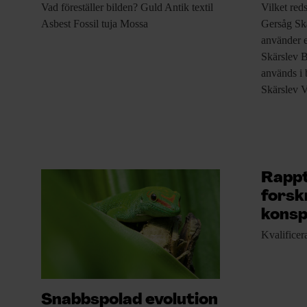
Vad föreställer bilden?
Guld Antik textil
Vilket red
Asbest Fossil tuja Mossa
Gersåg Skä
använder e
Skärslev 
används i
Skärslev 
Rappt
forsk
konsp
Kvalificer
Snabbspolad evolution