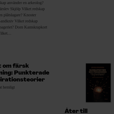
skap använder
en arkeolog?
rslev Skjölp Vilket redskap
n plåtslagare? Knoster
Bandkniv Vilket redskap
 bageriet? Dorn Kamskrapkort
Vilket…
 om färsk
ning: Punkterade
irationsteorier
at hemligt
Åter till