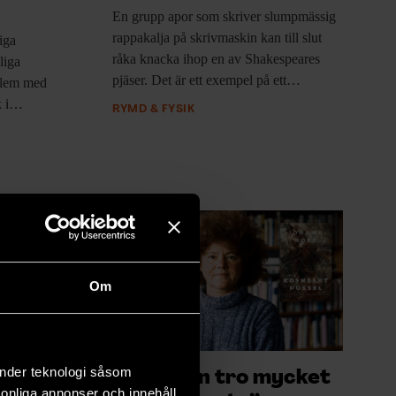
En grupp apor
som skriver slumpmässig
rappakalja på skrivmaskin kan till slut
iga
råka knacka ihop en av Shakespeares
liga
pjäser. Det är ett exempel på ett…
oblem med
k i…
RYMD & FYSIK
Om
änder teknologi såsom
”Man kan tro mycket
rsonliga annonser och innehåll,