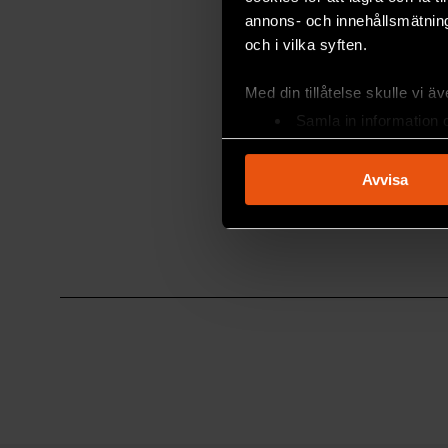
också
annons- och innehållsmätning
Tyder flor
och i vilka syften.
lägre intel
Med din tillåtelse skulle vi äve
MILJÖ & 
Samla in information 
Identifiera din enhet 
Ta reda på mer om hur dina pe
Avvisa
eller dra tillbaka ditt samtyc
Vi använder enhetsidentifierar
sociala medier och analysera 
till de sociala medier och a
med annan information som du 