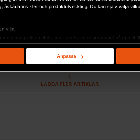
 vara smarta
antisladdsystem
, åskådarinsikter och produktutveckling. Du kan själv välja vilk
esmänniskans lilla
hjärna på
Antisladdsystem räddar många
ligens?/Victor
sedan 2014 obligatoriskt på nya
EU. Men hur vet systemet när 
n vilja:
KLIMAT
sladdar – och hur gör det för a
om din geografiska plats som kan ha en noggrannhet på upp till f
sladden? Forskning & Framsteg
genom att aktivt skanna den för specifika kännetecken (fingeravt
rsonliga uppgifter behandlas och ställ in dina preferenser i
deta
Anpassa
ke när som helst från cookie-förklaringen.
e för att anpassa innehållet och annonserna till användarna, tillh
vår trafik. Vi vidarebefordrar även sådana identifierare och anna
LADDA FLER ARTIKLAR
nnons- och analysföretag som vi samarbetar med. Dessa kan i sin
har tillhandahållit eller som de har samlat in när du har använt 