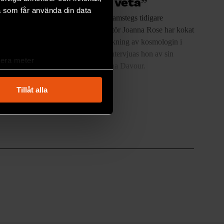
utan att veta”
a som får använda din data
liv och är
Forskning & Framstegs
tidigare
 bilar i
astronomiredaktör Joanna Rose har kokat
bilen
ner 30 års bevakning av kosmologin i
tt häva
bokform. Här intervjuas hon av sin
lera meter
 reder ut.
efterträdare Anna Davour.
ryck)
RYMD & FYSIK
ljsektionen
. Du kan ändra
Tillåt alla
andahålla funktioner för
n information från din enhet
 tur kombinera informationen
deras tjänster.