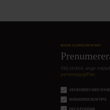
MISSA ALDRIG EN NYHET
Prenumerer
Välj utskick, ange mejl
personuppgifter
.
VECKOBREV MED NYHE
MÅNADENS BOKTIPS
F&F:S PODDAR