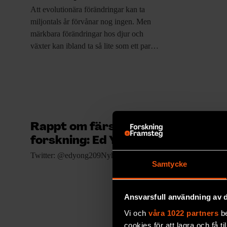
Att evolutionära förändringar
kan ta
miljontals år förvånar nog ingen. Men
märkbara förändringar hos djur och
växter kan ibland ta så lite som ett par…
Rappt om färsk
forskning: Ed Yong
Twitter: @edyong209Nyhetsbrev
Samtycke
Ansvarsfull användning av d
Vi och
våra 1022 partners
be
Små h
cookies för att lagra och få t