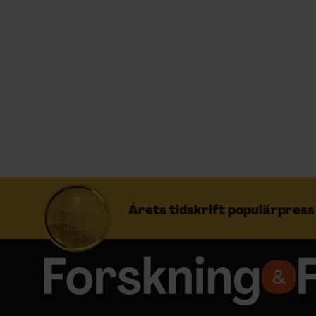
Prenumerera
Logga in
NYHETSBREV
ÄMNEN
Årets tidskrift populärpres
ARKIV & E-TIDNING
LYSSNA/PODD