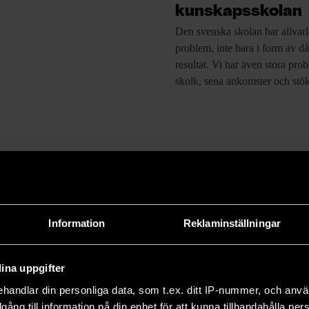
kunskapsskolan
Den svenska skolan
har allvarl
problem, inte bara i form av då
resultat. Vi har även stora pr
skolk, sena ankomster och stö
Information
Reklaminställningar
ina uppgifter
handlar din personliga data, som t.ex. ditt IP-nummer, och anv
järnor kan
Så funkar bilens
illgång till information på din enhet för att kunna tillhandahålla pe