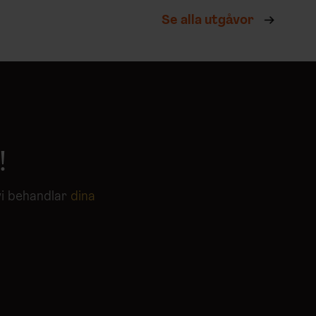
Se alla utgåvor
!
vi behandlar
dina