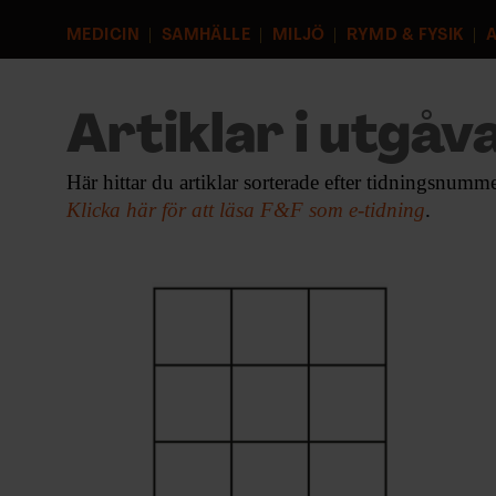
EVENEMANG & RESOR
MEDICIN
SAMHÄLLE
MILJÖ
RYMD & FYSIK
A
SHOP
Artiklar i utgåva
KONTAKTA F&F
Här hittar du artiklar sorterade efter tidningsnumme
SKRIV I F&F
Klicka här för att läsa F&F som e-tidning
.
PRENUMERERA PÅ F&F
ANNONSERA I F&F
OM F&F