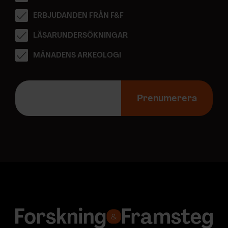
ERBJUDANDEN FRÅN F&F
LÄSARUNDERSÖKNINGAR
MÅNADENS ARKEOLOGI
E
-
Prenumerera
p
o
s
t
a
d
r
e
s
s