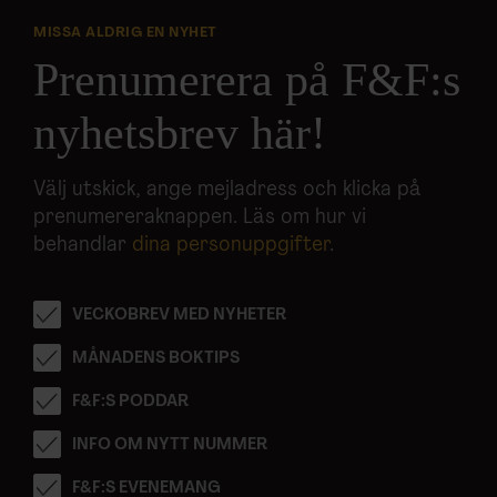
Dessa kan i sin tur kombinera informationen med annan
MISSA ALDRIG EN NYHET
information som du har tillhandahållit eller som de har
Prenumerera på F&F:s
samlat in när du har använt deras tjänster.
nyhetsbrev här!
Välj utskick, ange mejladress och klicka på
prenumereraknappen. Läs om hur vi
behandlar
dina personuppgifter
.
VECKOBREV MED NYHETER
MÅNADENS BOKTIPS
F&F:S PODDAR
INFO OM NYTT NUMMER
F&F:S EVENEMANG