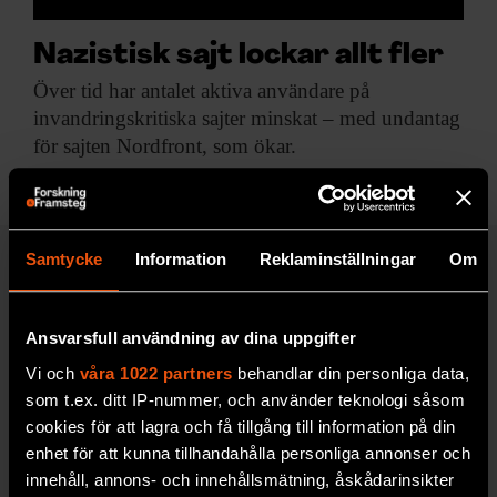
Nazistisk sajt lockar allt fler
Över tid har
antalet aktiva användare på
invandringskritiska sajter minskat – med undantag
för sajten Nordfront, som ökar.
Samtycke
Information
Reklaminställningar
Om
UPPTÄCK F&F:S ARKIV!
Ansvarsfull användning av dina uppgifter
Vi och
våra 1022 partners
behandlar din personliga data,
som t.ex. ditt IP-nummer, och använder teknologi såsom
cookies för att lagra och få tillgång till information på din
enhet för att kunna tillhandahålla personliga annonser och
innehåll, annons- och innehållsmätning, åskådarinsikter