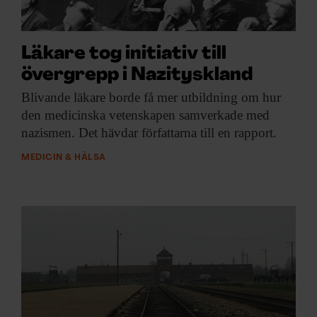
ARKIV & E-TIDNING
LYSSNA/PODD
Läkare tog initiativ till
övergrepp i Nazityskland
EVENEMANG & RESOR
Blivande läkare borde
få mer utbildning om hur
den medicinska vetenskapen samverkade med
SHOP
nazismen. Det hävdar författarna till en rapport.
KONTAKTA F&F
MEDICIN & HÄLSA
SKRIV I F&F
PRENUMERERA PÅ F&F
ANNONSERA I F&F
OM F&F