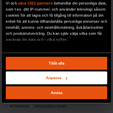
Vi och
våra 1022 partners
behandlar din personliga data,
som t.ex. ditt IP-nummer, och använder teknologi såsom
cookies för att lagra och få tillgång till information på din
enhet för att kunna tillhandahålla personliga annonser och
innehåll, annons- och innehållsmätning, åskådarinsikter
och produktutveckling. Du kan själv välja vilka som får
använda din data och i vilka syften.
Med din tillåtelse skulle vi även vilja:
Samla in information om din geografiska plats
Tillåt alla
som kan ha en noggrannhet på upp till flera meter
Identifiera din enhet genom att aktivt skanna den
för specifika kännetecken (fingeravtryck)
Anpassa
Vad får mikron att blixtra?
Ta reda på mer om hur dina personliga uppgifter
behandlas och ställ in dina preferenser i
detaljsektionen
.
Rise-forskaren Birgitta Raaholt
svarar på
Avvisa
Du kan ändra eller dra tillbaka ditt samtycke när som
läsarfrågan om frysta bär i mikrovågsugnen.
helst från cookie-förklaringen.
PREMIUM
MIKROVÅGSTEKNIK