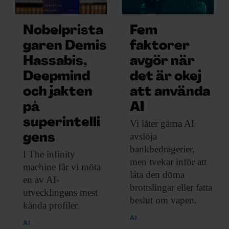
Nobelprista
Fem
garen Demis
faktorer
Hassabis,
avgör när
Deepmind
det är okej
och jakten
att använda
på
AI
superintelli
Vi låter gärna
AI
avslöja
gens
bankbedrägerier,
I The infinity
men tvekar inför att
machine får vi möta
låta den döma
en av AI-
brottslingar eller fatta
utvecklingens mest
beslut om vapen.
kända profiler.
AI
AI