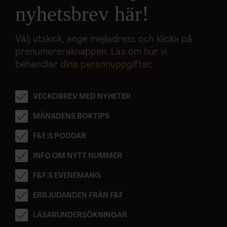
nyhetsbrev här!
Välj utskick, ange mejladress och klicka på
prenumereraknappen. Läs om hur vi
behandlar
dina personuppgifter
.
VECKOBREV MED NYHETER
MÅNADENS BOKTIPS
F&F:S PODDAR
INFO OM NYTT NUMMER
F&F:S EVENEMANG
ERBJUDANDEN FRÅN F&F
LÄSARUNDERSÖKNINGAR