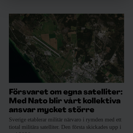
Vi använder enhetsidentifierare för att anpassa innehållet
och annonserna till användarna, tillhandahålla funktioner
för sociala medier och analysera vår trafik. Vi
vidarebefordrar även sådana identifierare och annan
information från din enhet till de sociala medier och
annons- och analysföretag som vi samarbetar med.
Dessa kan i sin tur kombinera informationen med annan
information som du har tillhandahållit eller som de har
samlat in när du har använt deras tjänster.
Försvaret om egna satelliter:
Med Nato blir vårt kollektiva
ansvar mycket större
Sverige etablerar militär
närvaro i rymden med ett
tiotal militära satelliter. Den första skickades upp i