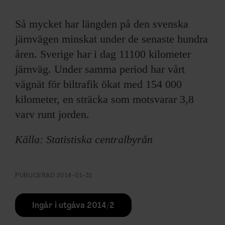
ARKIV & E-TIDNING
Så mycket har längden på den svenska
LYSSNA/PODD
järnvägen minskat under de senaste hundra
åren. Sverige har i dag 11100 kilometer
EVENEMANG & RESOR
järnväg. Under samma period har vårt
vägnät för biltrafik ökat med 154 000
SHOP
kilometer, en sträcka som motsvarar 3,8
KONTAKTA F&F
varv runt jorden.
SKRIV I F&F
Källa: Statistiska centralbyrån
PRENUMERERA PÅ F&F
PUBLICERAD
2014-01-31
ANNONSERA I F&F
Ingår i utgåva 2014/2
OM F&F