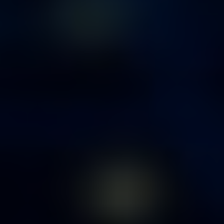
ARKIV & E-TIDNING
LYSSNA/PODD
EVENEMANG & RESOR
SHOP
KONTAKTA F&F
SKRIV I F&F
PRENUMERERA PÅ F&F
ANNONSERA I F&F
OM F&F