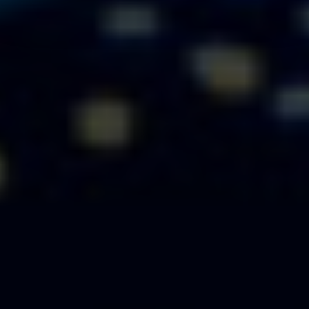
Vi använder enhetsidentifierare för att anpassa innehållet
och annonserna till användarna, tillhandahålla funktioner
för sociala medier och analysera vår trafik. Vi
vidarebefordrar även sådana identifierare och annan
information från din enhet till de sociala medier och
annons- och analysföretag som vi samarbetar med.
Dessa kan i sin tur kombinera informationen med annan
information som du har tillhandahållit eller som de har
samlat in när du har använt deras tjänster.