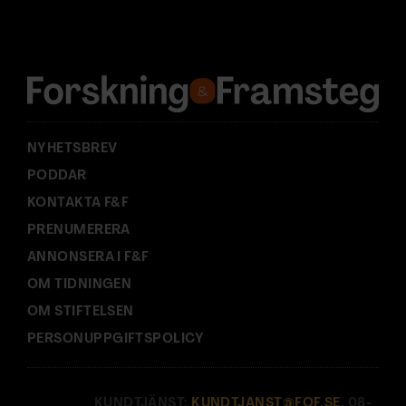
d
r
e
s
s
:
NYHETSBREV
PODDAR
KONTAKTA F&F
PRENUMERERA
ANNONSERA I F&F
OM TIDNINGEN
OM STIFTELSEN
PERSONUPPGIFTSPOLICY
KUNDTJÄNST:
KUNDTJANST@FOF.SE
, 08-