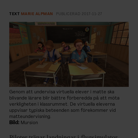
ARKIV & E-TIDNING
TEXT
MARIE ALPMAN
PUBLICERAD
2017-11-27
LYSSNA/PODD
EVENEMANG & RESOR
SHOP
KONTAKTA F&F
SKRIV I F&F
Genom att undervisa virtuella elever i matte ska
blivande lärare blir bättre förberedda på att möta
PRENUMERERA PÅ F&F
verkligheten i klassrummet. De virtuella eleverna
uppvisar typiska beteenden som förekommer vid
matteundervisning.
ANNONSERA I F&F
Bild:
Mursion
OM F&F
Piloter tränar landningar i flygsimulator