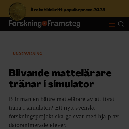
Årets tidskrift populärpress 2025
S
ö
k
e
UNDERVISNING
f
Prenumerera
t
e
Blivande mattelärare
r
Logga in
:
tränar i simulator
Blir man en bättre mattelärare av att först
NYHETSBREV
träna i simulator? Ett nytt svenskt
ÄMNEN
forskningsprojekt ska ge svar med hjälp av
datoranimerade elever.