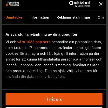
Samtycke
Information
Reklaminställningar
Om
”Snygghetsstudie” bröt inte
Ansvarsfull användning av dina uppgifter
mot etikprövningslagen
Vi och
våra 1022 partners
behandlar din personliga data,
Överklagandenämnden för etikprövning
friar
som t.ex. ditt IP-nummer, och använder teknologi såsom
doktoranden som genomförde den
cookies för att lagra och få tillgång till information på din
uppmärksammade ”snygghetsstudien” vid
enhet för att kunna tillhandahålla personliga annonser och
Lunds universitet.
innehåll, annons- och innehållsmätning, åskådarinsikter
PREMIUM
SAMHÄLLE & KULTUR
och produktutveckling. Du kan själv välja vilka som får
använda din data och i vilka syften.
Med din tillåtelse skulle vi även vilja:
Samla in information om din geografiska plats
Tillåt alla
som kan ha en noggrannhet på upp till flera meter
Identifiera din enhet genom att aktivt skanna den