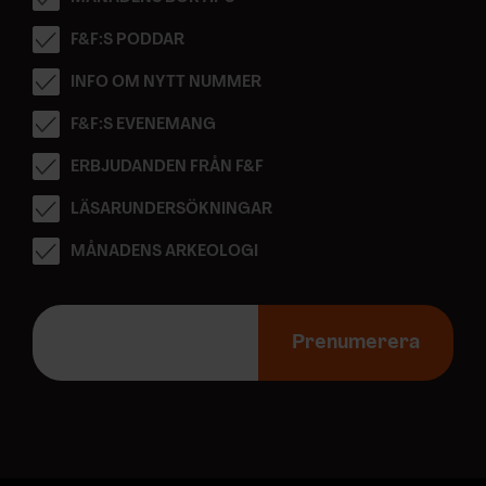
F&F:S PODDAR
INFO OM NYTT NUMMER
F&F:S EVENEMANG
ERBJUDANDEN FRÅN F&F
LÄSARUNDERSÖKNINGAR
MÅNADENS ARKEOLOGI
E
-
Prenumerera
p
o
s
t
a