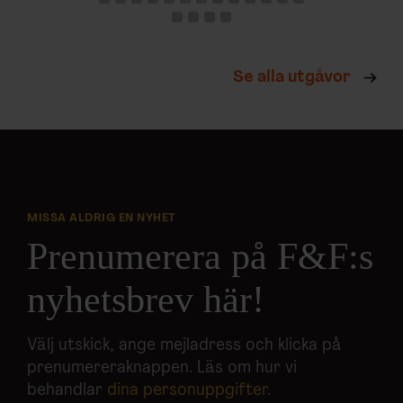
Se alla utgåvor
MISSA ALDRIG EN NYHET
Prenumerera på F&F:s
nyhetsbrev här!
Välj utskick, ange mejladress och klicka på
prenumereraknappen. Läs om hur vi
behandlar
dina personuppgifter
.