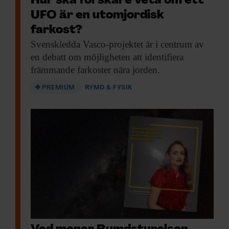
Hur ska forskare veta om ett
UFO är en utomjordisk
farkost?
Svenskledda Vasco-projektet är
i centrum av
en debatt om möjligheten att identifiera
främmande farkoster nära jorden.
PREMIUM
RYMD & FYSIK