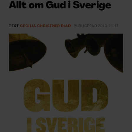
ARKIV & E-TIDNING
Allt om Gud i Sverige
LYSSNA/PODD
TEXT
CECILIA CHRISTNER RIAD
PUBLICERAD
2010-11-17
EVENEMANG & RESOR
SHOP
KONTAKTA F&F
SKRIV I F&F
PRENUMERERA PÅ F&F
ANNONSERA I F&F
OM F&F