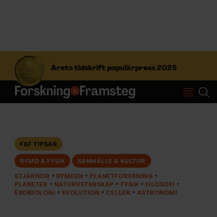
S
ö
Årets tidskrift populärpress 2025
k
e
f
Prenumerera
t
e
r
Logga in
:
F&F TIPSAR
RYMD & FYSIK
SAMHÄLLE & KULTUR
NYHETSBREV
STJÄRNOR
RYMDEN
PLANETFORSKNING
PLANETER
NATURVETENSKAP
FYSIK
FILOSOFI
ÄMNEN
EXOBIOLOGI
EVOLUTION
CELLER
ASTRONOMI