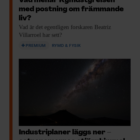
Vad menar Rymdstyrelsen
med postning om främmande
liv?
Vad är det
egentligen forskaren Beatriz
Villarroel har sett?
PREMIUM
RYMD & FYSIK
Industriplaner läggs ner –