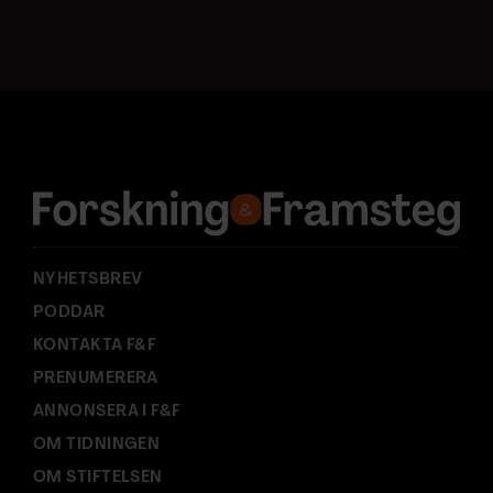
o
s
t
a
d
r
e
s
s
:
NYHETSBREV
PODDAR
KONTAKTA F&F
PRENUMERERA
ANNONSERA I F&F
OM TIDNINGEN
OM STIFTELSEN