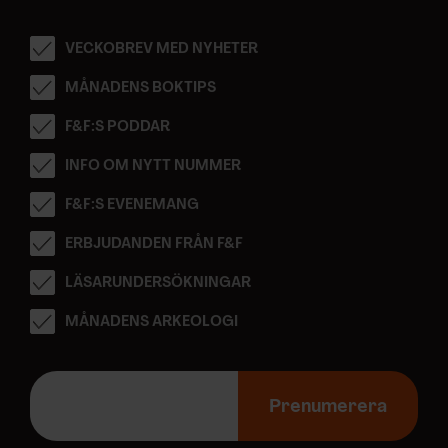
VECKOBREV MED NYHETER
MÅNADENS BOKTIPS
F&F:S PODDAR
INFO OM NYTT NUMMER
F&F:S EVENEMANG
ERBJUDANDEN FRÅN F&F
LÄSARUNDERSÖKNINGAR
MÅNADENS ARKEOLOGI
E
-
Prenumerera
p