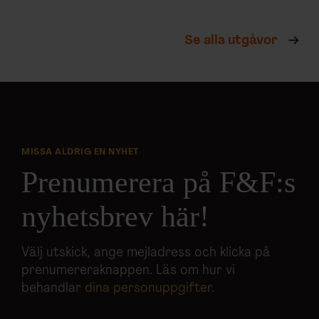
Se alla utgåvor
MISSA ALDRIG EN NYHET
Prenumerera på F&F:s
nyhetsbrev här!
Välj utskick, ange mejladress och klicka på
prenumereraknappen. Läs om hur vi
behandlar
dina personuppgifter
.