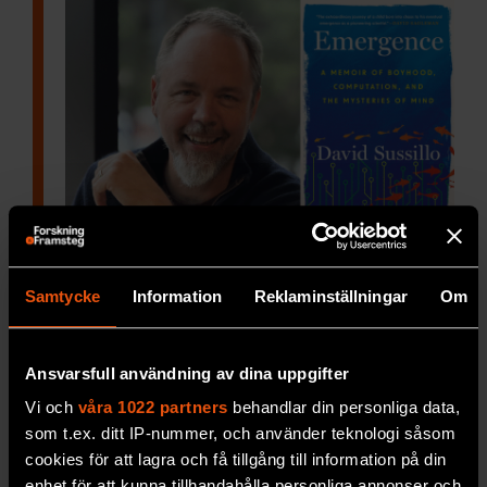
Knarkarnas pojke blev
professor
Samtycke
Information
Reklaminställningar
Om
En mörk uppväxt
– men också en oväntat
hoppfull berättelse. F&F:s Per Snaprud har
läst David Sussillos bok Emergence där
Ansvarsfull användning av dina uppgifter
naturvetenskap vävs samman med författarens
Vi och
våra 1022 partners
behandlar din personliga data,
personliga berättelse.
som t.ex. ditt IP-nummer, och använder teknologi såsom
cookies för att lagra och få tillgång till information på din
PREMIUM
TEKNIK
enhet för att kunna tillhandahålla personliga annonser och