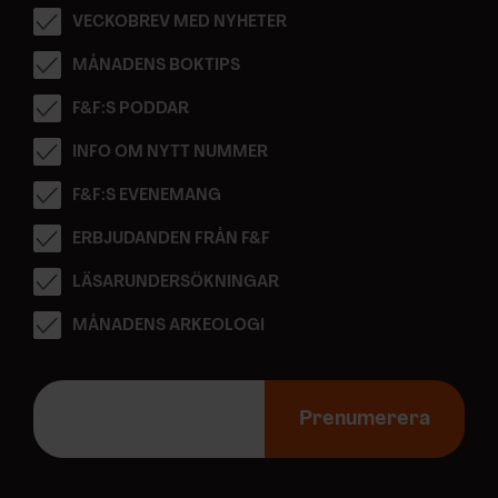
VECKOBREV MED NYHETER
MÅNADENS BOKTIPS
F&F:S PODDAR
INFO OM NYTT NUMMER
F&F:S EVENEMANG
ERBJUDANDEN FRÅN F&F
LÄSARUNDERSÖKNINGAR
MÅNADENS ARKEOLOGI
E
-
Prenumerera
p
o