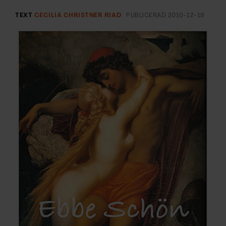
ARKIV & E-TIDNING
TEXT
CECILIA CHRISTNER RIAD
PUBLICERAD
2010-12-19
LYSSNA/PODD
EVENEMANG & RESOR
SHOP
KONTAKTA F&F
SKRIV I F&F
PRENUMERERA PÅ F&F
ANNONSERA I F&F
OM F&F