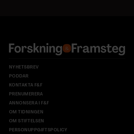
s
t
a
d
r
e
s
s
:
NYHETSBREV
PODDAR
KONTAKTA F&F
PRENUMERERA
ANNONSERA I F&F
OM TIDNINGEN
OM STIFTELSEN
PERSONUPPGIFTSPOLICY