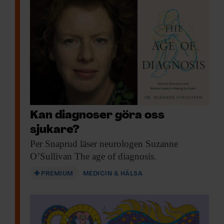
information från din enhet till de sociala medier och
annons- och analysföretag som vi samarbetar med.
Dessa kan i sin tur kombinera informationen med annan
information som du har tillhandahållit eller som de har
samlat in när du har använt deras tjänster.
Kan diagnoser göra oss
sjukare?
Per Snaprud läser
neurologen Suzanne
O’Sullivan The age of diagnosis.
PREMIUM
MEDICIN & HÄLSA