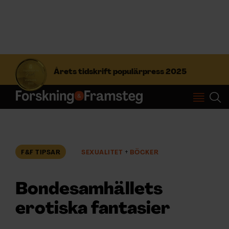
S
ö
Årets tidskrift populärpress 2025
k
e
f
Prenumerera
t
e
r
Logga in
:
F&F TIPSAR
SEXUALITET
BÖCKER
NYHETSBREV
Bondesamhällets
ÄMNEN
erotiska fantasier