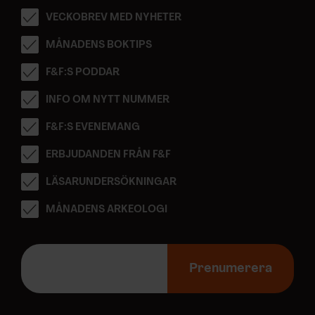
VECKOBREV MED NYHETER
MÅNADENS BOKTIPS
F&F:S PODDAR
INFO OM NYTT NUMMER
F&F:S EVENEMANG
ERBJUDANDEN FRÅN F&F
LÄSARUNDERSÖKNINGAR
MÅNADENS ARKEOLOGI
E
-
Prenumerera
p
o