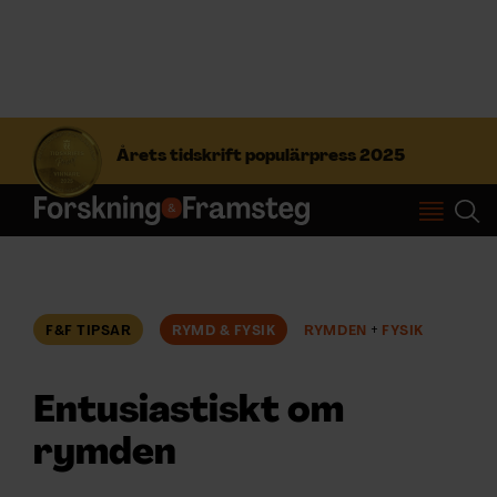
S
ö
Årets tidskrift populärpress 2025
k
e
f
Prenumerera
t
e
r
Logga in
:
F&F TIPSAR
RYMD & FYSIK
RYMDEN
FYSIK
NYHETSBREV
Entusiastiskt om
ÄMNEN
rymden