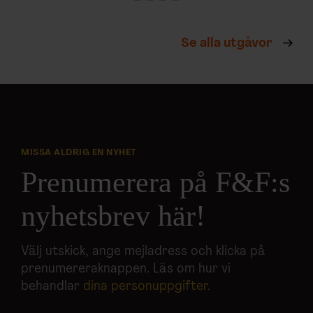
Se alla utgåvor
MISSA ALDRIG EN NYHET
Prenumerera på F&F:s
nyhetsbrev här!
Välj utskick, ange mejladress och klicka på
prenumereraknappen. Läs om hur vi
behandlar
dina personuppgifter
.