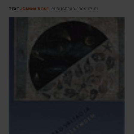
ARKIV & E-TIDNING
TEXT
JOANNA ROSE
PUBLICERAD
2004-07-01
LYSSNA/PODD
EVENEMANG & RESOR
SHOP
KONTAKTA F&F
SKRIV I F&F
PRENUMERERA PÅ F&F
ANNONSERA I F&F
OM F&F