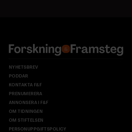
s
t
a
d
r
e
s
s
:
NYHETSBREV
PODDAR
KONTAKTA F&F
PRENUMERERA
ANNONSERA I F&F
OM TIDNINGEN
OM STIFTELSEN
PERSONUPPGIFTSPOLICY