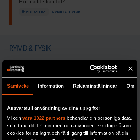
Hur nådde han hit?
PREMIUM
RYMD & FYSIK
RYMD & FYSIK
Samtycke
Information
Reklaminställningar
Om
Svenskt
3 gånger
Ansvarsfull användning av dina uppgifter
guld i
när
Vi och
våra 1022 partners
behandlar din personliga data,
internation
forskare
som t.ex. ditt IP-nummer, och använder teknologi såsom
cookies för att lagra och få tillgång till information på din
ella
haft helt fel